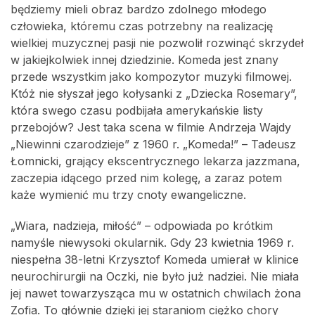
będziemy mieli obraz bardzo zdolnego młodego
człowieka, któremu czas potrzebny na realizację
wielkiej muzycznej pasji nie pozwolił rozwinąć skrzydeł
w jakiejkolwiek innej dziedzinie. Komeda jest znany
przede wszystkim jako kompozytor muzyki filmowej.
Któż nie słyszał jego kołysanki z „Dziecka Rosemary”,
która swego czasu podbijała amerykańskie listy
przebojów? Jest taka scena w filmie Andrzeja Wajdy
„Niewinni czarodzieje” z 1960 r. „Komeda!” – Tadeusz
Łomnicki, grający ekscentrycznego lekarza jazzmana,
zaczepia idącego przed nim kolegę, a zaraz potem
każe wymienić mu trzy cnoty ewangeliczne.
„Wiara, nadzieja, miłość” – odpowiada po krótkim
namyśle niewysoki okularnik. Gdy 23 kwietnia 1969 r.
niespełna 38-letni Krzysztof Komeda umierał w klinice
neurochirurgii na Oczki, nie było już nadziei. Nie miała
jej nawet towarzysząca mu w ostatnich chwilach żona
Zofia. To głównie dzięki jej staraniom ciężko chory