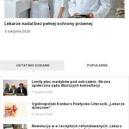
Lekarze nadal bez pełnej ochrony prawnej
3 sierpnia 2026
OSTATNIO DODANE
POPULARNE
Limity płac medyków pod ostrzałem. Strona
społeczna żąda dłuższych konsultacji
7 sierpnia 2026
Ogólnopolski Konkurs Poetycko-Literacki „Lekarze
dzieciom”
6 sierpnia 2026
Rewolucja w e‑receptach refundowanych. Lekarz