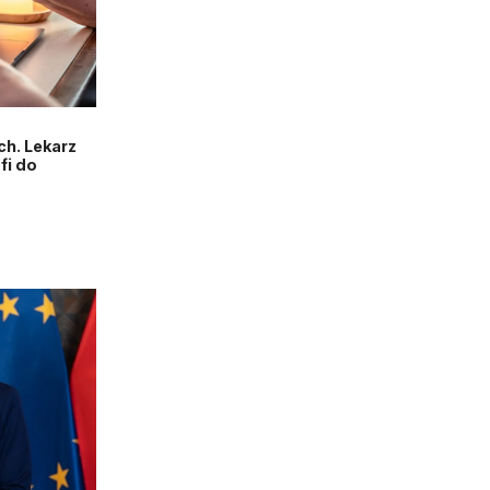
h. Lekarz
fi do