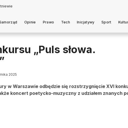
Samorząd
Opinie
Prawo
Tech
Inicjatywy
Sport
Kultu
nkursu „Puls słowa.
”
ernika 2025
tury w Warszawie odbędzie się rozstrzygnięcie XVI konk
 także koncert poetycko-muzyczny z udziałem znanych p