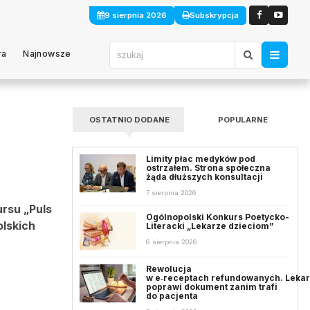
9 sierpnia 2026
Subskrypcja
ra
Najnowsze
OSTATNIO DODANE
POPULARNE
Limity płac medyków pod
ostrzałem. Strona społeczna
żąda dłuższych konsultacji
7 sierpnia 2026
ursu „Puls
Ogólnopolski Konkurs Poetycko-
olskich
Literacki „Lekarze dzieciom”
6 sierpnia 2026
Rewolucja
w e‑receptach refundowanych. Leka
poprawi dokument zanim trafi
do pacjenta