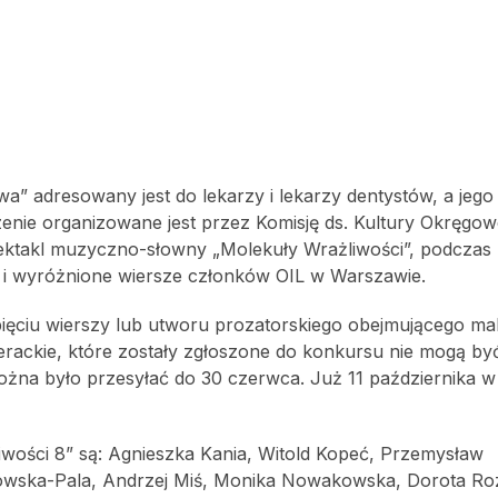
” adresowany jest do lekarzy i lekarzy dentystów, a jego 
zenie organizowane jest przez Komisję ds. Kultury Okręgow
pektakl muzyczno-słowny „Molekuły Wrażliwości”, podczas
i wyróżnione wiersze członków OIL w Warszawie.
pięciu wierszy lub utworu prozatorskiego obejmującego m
erackie, które zostały zgłoszone do konkursu nie mogą by
żna było przesyłać do 30 czerwca. Już 11 października w
iwości 8” są: Agnieszka Kania, Witold Kopeć, Przemysław
howska-Pala, Andrzej Miś, Monika Nowakowska, Dorota Ro