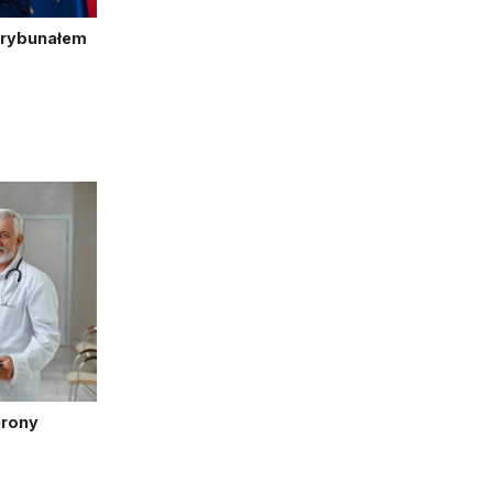
Trybunałem
hrony