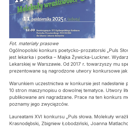
Fot. materiały prasowe
Ogólnopolski konkurs poetycko-prozatorski „Puls Słowa
jest lekarka i poetka – Majka Żywicka-Luckner. Wydar
Lekarskiej w Warszawie. Od 2017 r. towarzyszy mu s
prezentowane są nagrodzone utwory konkursowe jak 
Warunkiem uczestnictwa w konkursie jest nadesłanie 
10 stron maszynopisu o dowolnej tematyce. Utwory lit
publikowane ani nagradzane. Prace na ten konkurs mo
poznamy jego zwycięzców.
Laureatami XVI konkursu „Puls słowa. Molekuły wrażl
Krasnodębski, Zbigniew Łobodziński, Joanna Matlac