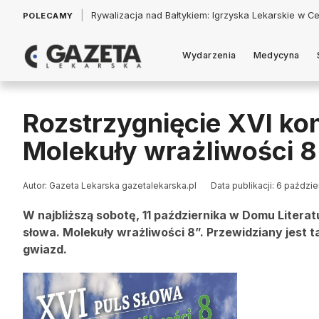
|
Łukasz Jankowski: Politycy w pogoni za króliczkiem
POLECAMY
Wydarzenia
Medycyna
Rozstrzygnięcie XVI ko
Molekuły wrażliwości 8
Autor: Gazeta Lekarska gazetalekarska.pl
Data publikacji: 6 paździ
W najbliższą sobotę, 11 października w Domu Litera
słowa. Molekuły wrażliwości 8”. Przewidziany jest
gwiazd.