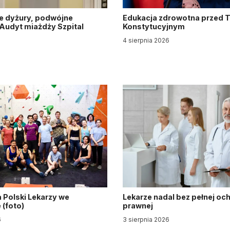
e dyżury, podwójne
Edukacja zdrowotna przed 
. Audyt miażdży Szpital
Konstytucyjnym
y
4 sierpnia 2026
6
 Polski Lekarzy we
Lekarze nadal bez pełnej oc
(foto)
prawnej
6
3 sierpnia 2026