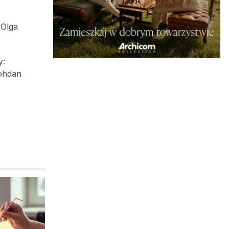
 Olga
y:
ohdan