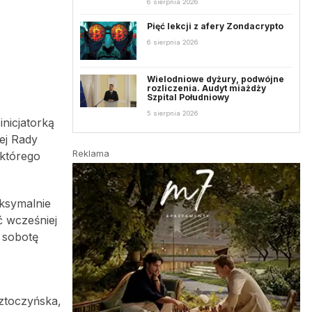
6 sierpnia 2026
Pięć lekcji z afery Zondacrypto
6 sierpnia 2026
Wielodniowe dyżury, podwójne
rozliczenia. Audyt miażdży
Szpital Południowy
5 sierpnia 2026
inicjatorką
ej Rady
Reklama
 którego
aksymalnie
ć wcześniej
 sobotę
ztoczyńska,