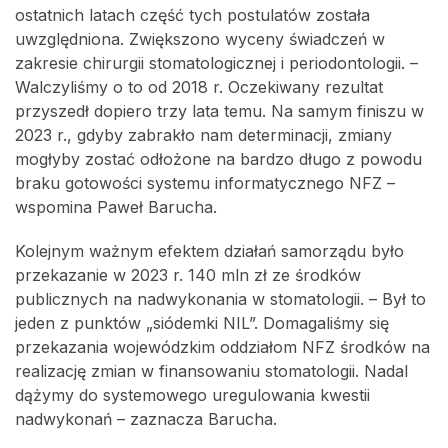
ostatnich latach część tych postulatów została
uwzględniona. Zwiększono wyceny świadczeń w
zakresie chirurgii stomatologicznej i periodontologii. –
Walczyliśmy o to od 2018 r. Oczekiwany rezultat
przyszedł dopiero trzy lata temu. Na samym finiszu w
2023 r., gdyby zabrakło nam determinacji, zmiany
mogłyby zostać odłożone na bardzo długo z powodu
braku gotowości systemu informatycznego NFZ –
wspomina Paweł Barucha.
Kolejnym ważnym efektem działań samorządu było
przekazanie w 2023 r. 140 mln zł ze środków
publicznych na nadwykonania w stomatologii. – Był to
jeden z punktów „siódemki NIL”. Domagaliśmy się
przekazania wojewódzkim oddziałom NFZ środków na
realizację zmian w finansowaniu stomatologii. Nadal
dążymy do systemowego uregulowania kwestii
nadwykonań – zaznacza Barucha.