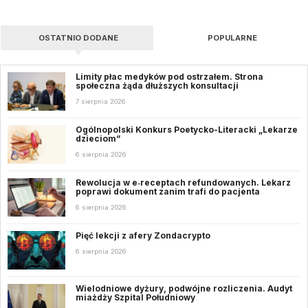
OSTATNIO DODANE
POPULARNE
Limity płac medyków pod ostrzałem. Strona
społeczna żąda dłuższych konsultacji
7 sierpnia 2026
Ogólnopolski Konkurs Poetycko-Literacki „Lekarze
dzieciom”
6 sierpnia 2026
Rewolucja w e‑receptach refundowanych. Lekarz
poprawi dokument zanim trafi do pacjenta
6 sierpnia 2026
Pięć lekcji z afery Zondacrypto
6 sierpnia 2026
Wielodniowe dyżury, podwójne rozliczenia. Audyt
miażdży Szpital Południowy