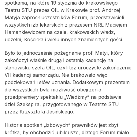
spotkania, na które 19 stycznia do krakowskiego
Teatru STU prezes OIL w Krakowie prof. Andrzej
Matyja zaprosił uczestników Forum, przedstawicieli
wszystkich izb lekarskich z prezesem NRL Maciejem
Hamankiewiczem na czele, krakowskich władz,
uczelni, Kościoła i wielu innych znamienitych gości.
Było to jednocześnie pożegnanie prof. Matyi, który
zakończył właśnie drugą i ostatnią kadencję na
stanowisku szefa OIL, czyli też uroczyste zakończenie
VII kadencji samorządu. Nie brakowało więc
podziękowań i słów uznania. Dodatkowym prezentem
dla wszystkich była możliwość obejrzenia
przedpremiery spektaklu „Wiedźmy” na podstawie
dzieł Szekspira, przygotowanego w Teatrze STU
przez Krzysztofa Jasińskiego.
Historia spotkań „izbowych” prawników jest zbyt
krótka, by obchodzić jubileusze, dlatego Forum miało