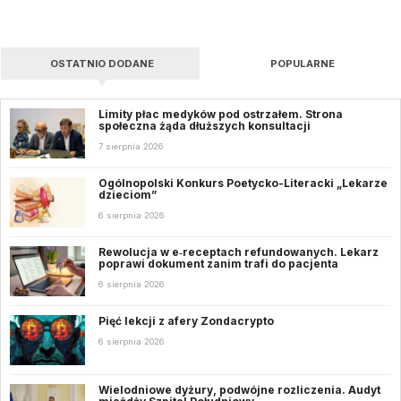
OSTATNIO DODANE
POPULARNE
Limity płac medyków pod ostrzałem. Strona
społeczna żąda dłuższych konsultacji
7 sierpnia 2026
Ogólnopolski Konkurs Poetycko-Literacki „Lekarze
dzieciom”
6 sierpnia 2026
Rewolucja w e‑receptach refundowanych. Lekarz
poprawi dokument zanim trafi do pacjenta
6 sierpnia 2026
Pięć lekcji z afery Zondacrypto
6 sierpnia 2026
Wielodniowe dyżury, podwójne rozliczenia. Audyt