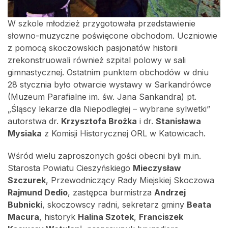
W szkole młodzież przygotowała przedstawienie
słowno-muzyczne poświęcone obchodom. Uczniowie
z pomocą skoczowskich pasjonatów historii
zrekonstruowali również szpital polowy w sali
gimnastycznej. Ostatnim punktem obchodów w dniu
28 stycznia było otwarcie wystawy w Sarkandrówce
(Muzeum Parafialne im. św. Jana Sankandra) pt.
„Śląscy lekarze dla Niepodległej – wybrane sylwetki”
autorstwa dr.
Krzysztofa Brożka
i dr.
Stanisława
Mysiaka
z Komisji Historycznej ORL w Katowicach.
Wśród wielu zaproszonych gości obecni byli m.in.
Starosta Powiatu Cieszyńskiego
Mieczysław
Szczurek
, Przewodniczący Rady Miejskiej Skoczowa
Rajmund Dedio
, zastępca burmistrza
Andrzej
Bubnicki
, skoczowscy radni, sekretarz gminy
Beata
Macura
, historyk
Halina Szotek
,
Franciszek