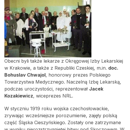
Obecni byli także lekarze z Okręgowej Izby Lekarskiej
w Krakowie, a także z Republiki Czeskiej, m.in.
doc.
Bohuslav Chwajol
, honorowy prezes Polskiego
Towarzystwa Medycznego. Naczelną Izbę Lekarską,
podczas uroczystości, reprezentował
Jacek
Kozakiewicz
, wiceprezes NRL.
W styczniu 1919 roku wojska czechosłowackie,
zrywając wcześniejsze porozumienie, zajęły polską
część Śląska Cieszyńskiego. Zostały one zatrzymane
w wyniku nierozstrzygniętej bitwy pod Skoczowem. W