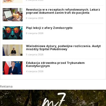
Rewolucja w e‑receptach refundowanych. Lekarz
poprawi dokument zanim trafi do pacjenta
6 sierpnia 2026
Pięć lekcji z afery Zondacrypto
6 sierpnia 2026
Wielodniowe dyżury, podwójne rozliczenia. Audyt
miażdży Szpital Południowy
5 sierpnia 2026
Edukacja zdrowotna przed Trybunałem
Konstytucyjnym
4 sierpnia 2026
Reklama