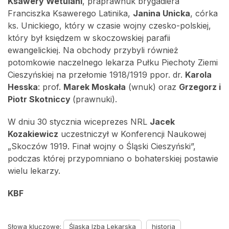
Ksawery Wetulani
, praprawnuk brygadiera
Franciszka Ksawerego Latinika,
Janina Unicka
, córka
ks. Unickiego, który w czasie wojny czesko-polskiej,
który był księdzem w skoczowskiej parafii
ewangelickiej. Na obchody przybyli również
potomkowie naczelnego lekarza Pułku Piechoty Ziemi
Cieszyńskiej na przełomie 1918/1919 ppor. dr.
Karola
Hesska
: prof.
Marek Moskała
(wnuk) oraz
Grzegorz i
Piotr Skotniccy
(prawnuki).
W dniu 30 stycznia wiceprezes NRL
Jacek
Kozakiewicz
uczestniczył w Konferencji Naukowej
„Skoczów 1919. Finał wojny o Śląski Cieszyński”,
podczas której przypomniano o bohaterskiej postawie
wielu lekarzy.
KBF
Słowa kluczowe:
Śląska Izba Lekarska
historia