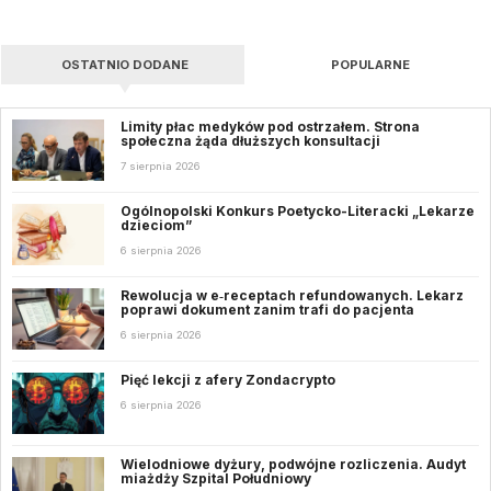
OSTATNIO DODANE
POPULARNE
Limity płac medyków pod ostrzałem. Strona
społeczna żąda dłuższych konsultacji
7 sierpnia 2026
Ogólnopolski Konkurs Poetycko-Literacki „Lekarze
dzieciom”
6 sierpnia 2026
Rewolucja w e‑receptach refundowanych. Lekarz
poprawi dokument zanim trafi do pacjenta
6 sierpnia 2026
Pięć lekcji z afery Zondacrypto
6 sierpnia 2026
Wielodniowe dyżury, podwójne rozliczenia. Audyt
miażdży Szpital Południowy