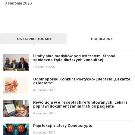
3 sierpnia 2026
OSTATNIO DODANE
POPULARNE
Limity płac medyków pod ostrzałem. Strona
społeczna żąda dłuższych konsultacji
7 sierpnia 2026
Ogólnopolski Konkurs Poetycko-Literacki „Lekarze
dzieciom”
6 sierpnia 2026
Rewolucja w e‑receptach refundowanych. Lekarz
poprawi dokument zanim trafi do pacjenta
6 sierpnia 2026
Pięć lekcji z afery Zondacrypto
6 sierpnia 2026