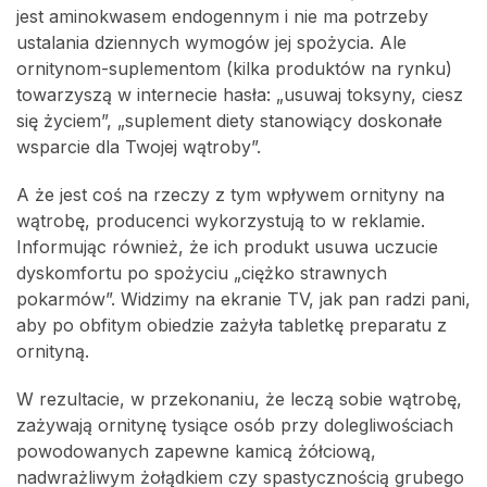
jest aminokwasem endogennym i nie ma potrzeby
ustalania dziennych wymogów jej spożycia. Ale
ornitynom-suplementom (kilka produktów na rynku)
towarzyszą w internecie hasła: „usuwaj toksyny, ciesz
się życiem”, „suplement diety stanowiący doskonałe
wsparcie dla Twojej wątroby”.
A że jest coś na rzeczy z tym wpływem ornityny na
wątrobę, producenci wykorzystują to w reklamie.
Informując również, że ich produkt usuwa uczucie
dyskomfortu po spożyciu „ciężko strawnych
pokarmów”. Widzimy na ekranie TV, jak pan radzi pani,
aby po obfitym obiedzie zażyła tabletkę preparatu z
ornityną.
W rezultacie, w przekonaniu, że leczą sobie wątrobę,
zażywają ornitynę tysiące osób przy dolegliwościach
powodowanych zapewne kamicą żółciową,
nadwrażliwym żołądkiem czy spastycznością grubego