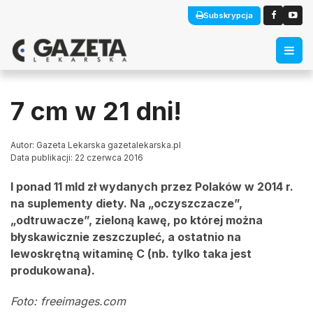
Subskrypcja
7 cm w 21 dni!
Autor: Gazeta Lekarska gazetalekarska.pl
Data publikacji: 22 czerwca 2016
I ponad 11 mld zł wydanych przez Polaków w 2014 r.
na suplementy diety. Na „oczyszczacze”,
„odtruwacze”, zieloną kawę, po której można
błyskawicznie zeszczupleć, a ostatnio na
lewoskrętną witaminę C (nb. tylko taka jest
produkowana).
Foto: freeimages.com