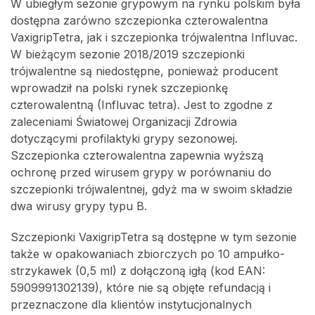
W ubiegłym sezonie grypowym na rynku polskim była
dostępna zarówno szczepionka czterowalentna
VaxigripTetra, jak i szczepionka trójwalentna Influvac.
W bieżącym sezonie 2018/2019 szczepionki
trójwalentne są niedostępne, ponieważ producent
wprowadził na polski rynek szczepionkę
czterowalentną (Influvac tetra). Jest to zgodne z
zaleceniami Światowej Organizacji Zdrowia
dotyczącymi profilaktyki grypy sezonowej.
Szczepionka czterowalentna zapewnia wyższą
ochronę przed wirusem grypy w porównaniu do
szczepionki trójwalentnej, gdyż ma w swoim składzie
dwa wirusy grypy typu B.
Szczepionki VaxigripTetra są dostępne w tym sezonie
także w opakowaniach zbiorczych po 10 ampułko-
strzykawek (0,5 ml) z dołączoną igłą (kod EAN:
5909991302139), które nie są objęte refundacją i
przeznaczone dla klientów instytucjonalnych