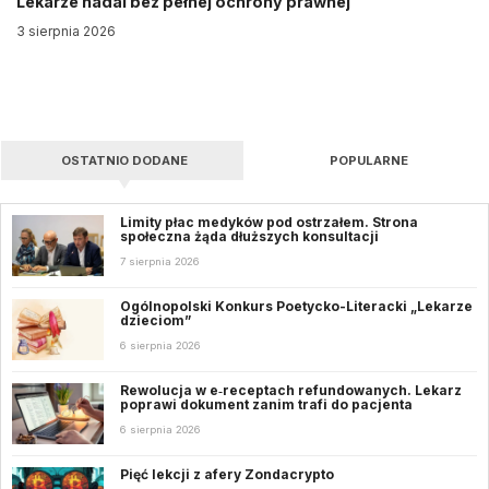
Lekarze nadal bez pełnej ochrony prawnej
3 sierpnia 2026
OSTATNIO DODANE
POPULARNE
Limity płac medyków pod ostrzałem. Strona
społeczna żąda dłuższych konsultacji
7 sierpnia 2026
Ogólnopolski Konkurs Poetycko-Literacki „Lekarze
dzieciom”
6 sierpnia 2026
Rewolucja w e‑receptach refundowanych. Lekarz
poprawi dokument zanim trafi do pacjenta
6 sierpnia 2026
Pięć lekcji z afery Zondacrypto