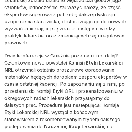
Lekarskiej zostało ustalone większością głosów jego
członków, jednocześnie zauważyć należy, że część
ekspertów sugerowała potrzebę dalszej dyskusji i
uzupełnienia stanowiska, dostosowując go do nowych
wyzwań zmieniającej się wraz z postępem wiedzy
praktyki lekarskiej oraz zmieniających się uregulowań
prawnych.
Dwie konferencje w Gnieźnie poza nami i co dalej?
Członkowie nowo powstałej
Komisji Etyki Lekarskiej
NRL
otrzymali ostatnio broszurowe opracowanie
materiałów będących dorobkiem zespołu ekspertów w
czasie ostatniej kadencji. Po zapoznaniu się z nimi, po
przesłaniu do Komisji Etyki ORL i przeanalizowaniu w
okręgowych radach lekarskich przystąpimy do
dalszych prac. Procedura jest następująca: Komisja
Etyki Lekarskiej NRL wystąpi z końcowym
stanowiskiem z rekomendowanym trybem dalszego
postępowania do
Naczelnej Rady Lekarskiej
i to