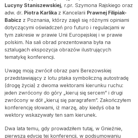
Lucyny Staniszewskiej
, r.pr. Szymona Rajskiego oraz
adw. dr.
Piotra Karlika
z Kancelarii
Prawnej Filipiak-
Babicz
z Poznania, którzy zajęli się różnymi opiniami
dotyczącymi oświadczeń pro futuro i regulacjami w
tym zakresie w prawie Unii Europejskiej i w prawie
polskim. Na sali obrad prezentowana była na
sztalugach ekspozycja obrazów ilustrujących
tematykę konferencji.
Uwagę moją zwrócił obraz pani Berezowskiej
przedstawiający z lotu ptaka symboliczną autostradę
(drogę życia) z dwoma wektorami kierunku ruchu:
jeden zwrócony do góry „kieruj się sercem” i drugi
zwrócony w dół „kieruj się paragrafem”. Zakończyłem
konferencję słowami, iż marzę, aby kiedyś oba te
wektory wskazywały ten sam kierunek.
Dwa lata temu, gdy prowadziłem tutaj, w Gnieźnie,
pierwszą edycję tej konferencji, w podsumowaniu