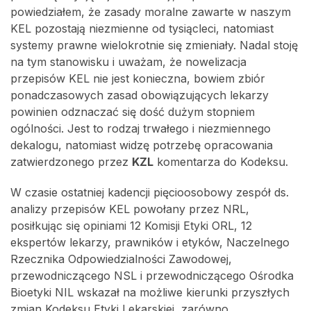
powiedziałem, że zasady moralne zawarte w naszym
KEL pozostają niezmienne od tysiącleci, natomiast
systemy prawne wielokrotnie się zmieniały. Nadal stoję
na tym stanowisku i uważam, że nowelizacja
przepisów KEL nie jest konieczna, bowiem zbiór
ponadczasowych zasad obowiązujących lekarzy
powinien odznaczać się dość dużym stopniem
ogólności. Jest to rodzaj trwałego i niezmiennego
dekalogu, natomiast widzę potrzebę opracowania
zatwierdzonego przez
KZL
komentarza do Kodeksu.
W czasie ostatniej kadencji pięcioosobowy zespół ds.
analizy przepisów KEL powołany przez NRL,
posiłkując się opiniami 12 Komisji Etyki ORL, 12
ekspertów lekarzy, prawników i etyków, Naczelnego
Rzecznika Odpowiedzialności Zawodowej,
przewodniczącego NSL i przewodniczącego Ośrodka
Bioetyki NIL wskazał na możliwe kierunki przyszłych
zmian Kodeksu Etyki Lekarskiej, zarówno