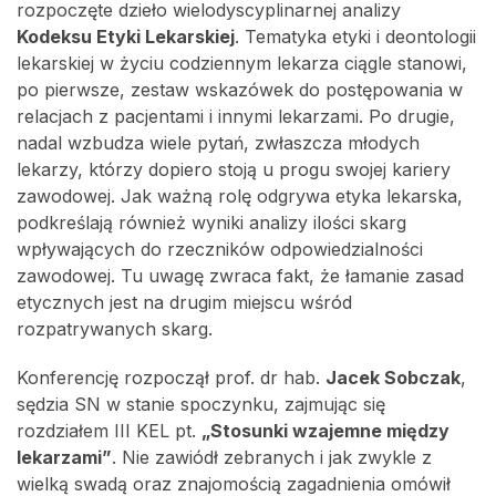
rozpoczęte dzieło wielodyscyplinarnej analizy
Kodeksu Etyki Lekarskiej
. Tematyka etyki i deontologii
lekarskiej w życiu codziennym lekarza ciągle stanowi,
po pierwsze, zestaw wskazówek do postępowania w
relacjach z pacjentami i innymi lekarzami. Po drugie,
nadal wzbudza wiele pytań, zwłaszcza młodych
lekarzy, którzy dopiero stoją u progu swojej kariery
zawodowej. Jak ważną rolę odgrywa etyka lekarska,
podkreślają również wyniki analizy ilości skarg
wpływających do rzeczników odpowiedzialności
zawodowej. Tu uwagę zwraca fakt, że łamanie zasad
etycznych jest na drugim miejscu wśród
rozpatrywanych skarg.
Konferencję rozpoczął prof. dr hab.
Jacek Sobczak
,
sędzia SN w stanie spoczynku, zajmując się
rozdziałem III KEL pt.
„Stosunki wzajemne między
lekarzami”
. Nie zawiódł zebranych i jak zwykle z
wielką swadą oraz znajomością zagadnienia omówił