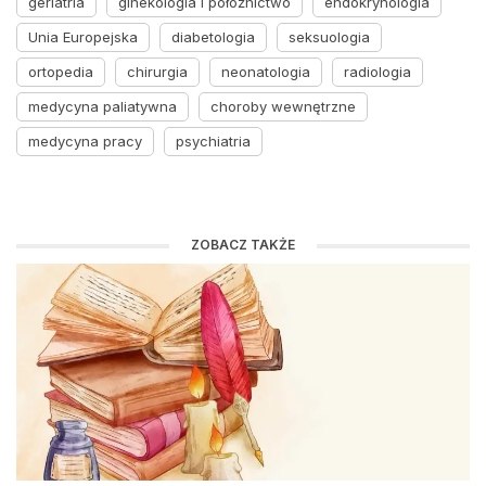
geriatria
ginekologia i położnictwo
endokrynologia
Unia Europejska
diabetologia
seksuologia
ortopedia
chirurgia
neonatologia
radiologia
medycyna paliatywna
choroby wewnętrzne
medycyna pracy
psychiatria
ZOBACZ TAKŻE