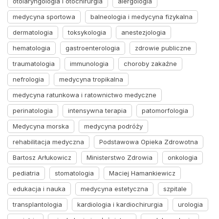
otolaryngologia i otochirurgia
alergologia
medycyna sportowa
balneologia i medycyna fizykalna
dermatologia
toksykologia
anestezjologia
hematologia
gastroenterologia
zdrowie publiczne
traumatologia
immunologia
choroby zakaźne
nefrologia
medycyna tropikalna
medycyna ratunkowa i ratownictwo medyczne
perinatologia
intensywna terapia
patomorfologia
Medycyna morska
medycyna podróży
rehabilitacja medyczna
Podstawowa Opieka Zdrowotna
Bartosz Arłukowicz
Ministerstwo Zdrowia
onkologia
pediatria
stomatologia
Maciej Hamankiewicz
edukacja i nauka
medycyna estetyczna
szpitale
transplantologia
kardiologia i kardiochirurgia
urologia