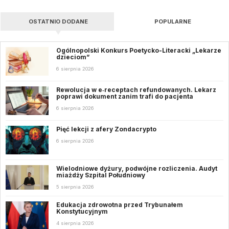
OSTATNIO DODANE
POPULARNE
Ogólnopolski Konkurs Poetycko-Literacki „Lekarze
dzieciom”
6 sierpnia 2026
Rewolucja w e‑receptach refundowanych. Lekarz
poprawi dokument zanim trafi do pacjenta
6 sierpnia 2026
Pięć lekcji z afery Zondacrypto
6 sierpnia 2026
Wielodniowe dyżury, podwójne rozliczenia. Audyt
miażdży Szpital Południowy
5 sierpnia 2026
Edukacja zdrowotna przed Trybunałem
Konstytucyjnym
4 sierpnia 2026