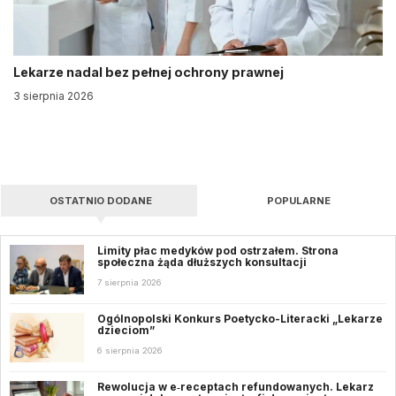
Lekarze nadal bez pełnej ochrony prawnej
3 sierpnia 2026
OSTATNIO DODANE
POPULARNE
Limity płac medyków pod ostrzałem. Strona
społeczna żąda dłuższych konsultacji
7 sierpnia 2026
Ogólnopolski Konkurs Poetycko-Literacki „Lekarze
dzieciom”
6 sierpnia 2026
Rewolucja w e‑receptach refundowanych. Lekarz