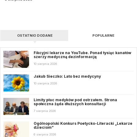
OSTATNIO DODANE
POPULARNE
Fikcyjni lekarze na YouTube. Ponad tysiąc kanałów
szerzy medyczną dezinformację
10 sierpnia 2026
Jakub Sieczko: Lato bez medycyny
10 sierpnia 2026
Limity płac medyków pod ostrzałem. Strona
społeczna żąda dłuższych konsultacji
7 sierpnia 2026
Ogólnopolski Konkurs Poetycko-Literacki „Lekarze
dzieciom”
6 sierpnia 2026