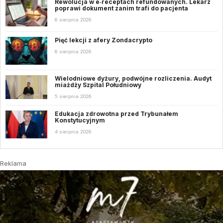
Rewolucja w e‑receptach refundowanych. Lekarz
poprawi dokument zanim trafi do pacjenta
6 sierpnia 2026
Pięć lekcji z afery Zondacrypto
6 sierpnia 2026
Wielodniowe dyżury, podwójne rozliczenia. Audyt
miażdży Szpital Południowy
5 sierpnia 2026
Edukacja zdrowotna przed Trybunałem
Konstytucyjnym
4 sierpnia 2026
Reklama