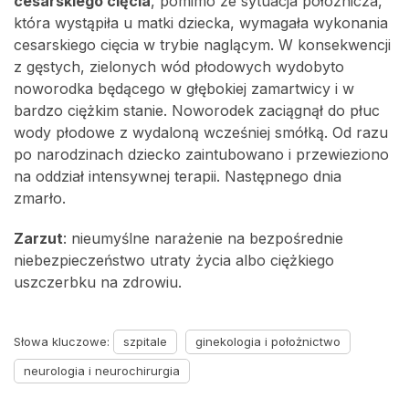
cesarskiego cięcia
, pomimo że sytuacja położnicza,
która wystąpiła u matki dziecka, wymagała wykonania
cesarskiego cięcia w trybie naglącym. W konsekwencji
z gęstych, zielonych wód płodowych wydobyto
noworodka będącego w głębokiej zamartwicy i w
bardzo ciężkim stanie. Noworodek zaciągnął do płuc
wody płodowe z wydaloną wcześniej smółką. Od razu
po narodzinach dziecko zaintubowano i przewieziono
na oddział intensywnej terapii. Następnego dnia
zmarło.
Zarzut
: nieumyślne narażenie na bezpośrednie
niebezpieczeństwo utraty życia albo ciężkiego
uszczerbku na zdrowiu.
Słowa kluczowe:
szpitale
ginekologia i położnictwo
neurologia i neurochirurgia