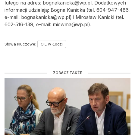
lutego na adres: bognakanicka@wp.pl. Dodatkowych
informacji udzielają: Bogna Kanicka (tel. 604-947-486,
e-mail: bognakanicka@wp.pl) i Mirosław Kanicki (tel.
602-516-139, e-mail: miewma@wp.pl).
Słowa kluczowe:
OIL w Łodzi
ZOBACZ TAKŻE