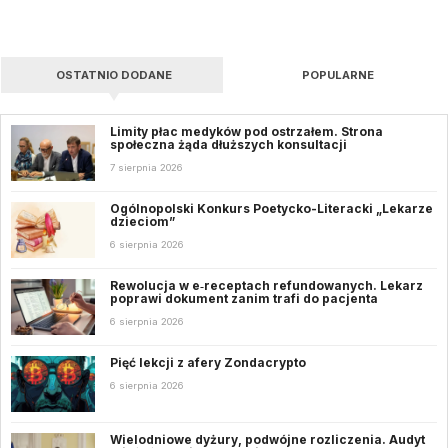
OSTATNIO DODANE
POPULARNE
Limity płac medyków pod ostrzałem. Strona
społeczna żąda dłuższych konsultacji
7 sierpnia 2026
Ogólnopolski Konkurs Poetycko-Literacki „Lekarze
dzieciom”
6 sierpnia 2026
Rewolucja w e‑receptach refundowanych. Lekarz
poprawi dokument zanim trafi do pacjenta
6 sierpnia 2026
Pięć lekcji z afery Zondacrypto
6 sierpnia 2026
Wielodniowe dyżury, podwójne rozliczenia. Audyt