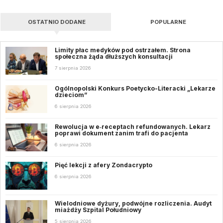
OSTATNIO DODANE
POPULARNE
Limity płac medyków pod ostrzałem. Strona
społeczna żąda dłuższych konsultacji
7 sierpnia 2026
Ogólnopolski Konkurs Poetycko-Literacki „Lekarze
dzieciom”
6 sierpnia 2026
Rewolucja w e‑receptach refundowanych. Lekarz
poprawi dokument zanim trafi do pacjenta
6 sierpnia 2026
Pięć lekcji z afery Zondacrypto
6 sierpnia 2026
Wielodniowe dyżury, podwójne rozliczenia. Audyt
miażdży Szpital Południowy
5 sierpnia 2026