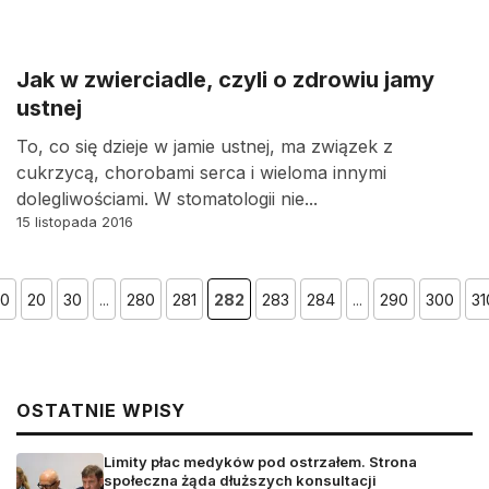
Jak w zwierciadle, czyli o zdrowiu jamy
ustnej
To, co się dzieje w jamie ustnej, ma związek z
cukrzycą, chorobami serca i wieloma innymi
dolegliwościami. W stomatologii nie...
15 listopada 2016
10
20
30
...
280
281
282
283
284
...
290
300
31
OSTATNIE WPISY
Limity płac medyków pod ostrzałem. Strona
społeczna żąda dłuższych konsultacji