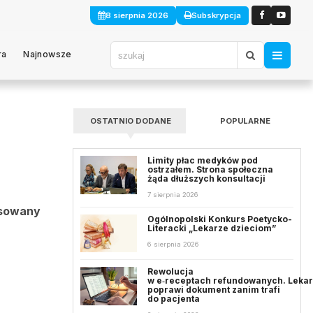
8 sierpnia 2026
Subskrypcja
ra
Najnowsze
OSTATNIO DODANE
POPULARNE
Limity płac medyków pod
ostrzałem. Strona społeczna
żąda dłuższych konsultacji
7 sierpnia 2026
nsowany
Ogólnopolski Konkurs Poetycko-
Literacki „Lekarze dzieciom”
6 sierpnia 2026
Rewolucja
w e‑receptach refundowanych. Leka
poprawi dokument zanim trafi
do pacjenta