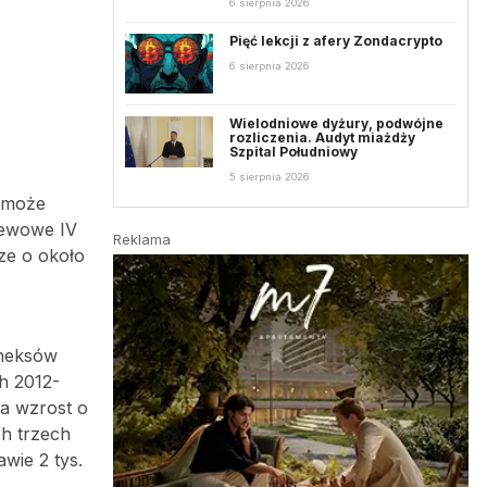
6 sierpnia 2026
Pięć lekcji z afery Zondacrypto
6 sierpnia 2026
Wielodniowe dyżury, podwójne
rozliczenia. Audyt miażdży
Szpital Południowy
5 sierpnia 2026
j może
iewowe IV
Reklama
sze o około
aneksów
h 2012-
za wzrost o
ch trzech
wie 2 tys.