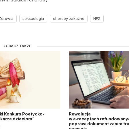
Zdrowia
seksuologia
choroby zakaźne
NFZ
ZOBACZ TAKŻE
ki Konkurs Poetycko-
Rewolucja
Lekarze dzieciom”
w e‑receptach refundowanyc
poprawi dokument zanim tra
6
pacjenta