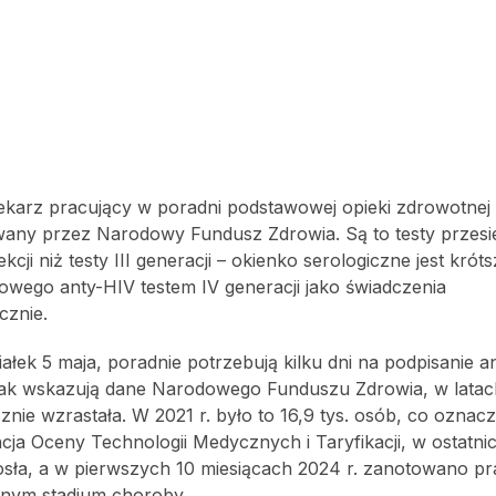
ekarz pracujący w poradni podstawowej opieki zdrowotne
sowany przez Narodowy Fundusz Zdrowia. Są to testy przes
cji niż testy III generacji – okienko serologiczne jest krót
owego anty-HIV testem IV generacji jako świadczenia
cznie.
łek 5 maja, poradnie potrzebują kilku dni na podpisanie 
Jak wskazują dane Narodowego Funduszu Zdrowia, w latac
ie wzrastała. W 2021 r. było to 16,9 tys. osób, co oznac
ja Oceny Technologii Medycznych i Taryfikacji, w ostatni
sła, a w pierwszych 10 miesiącach 2024 r. zanotowano pra
nym stadium choroby.