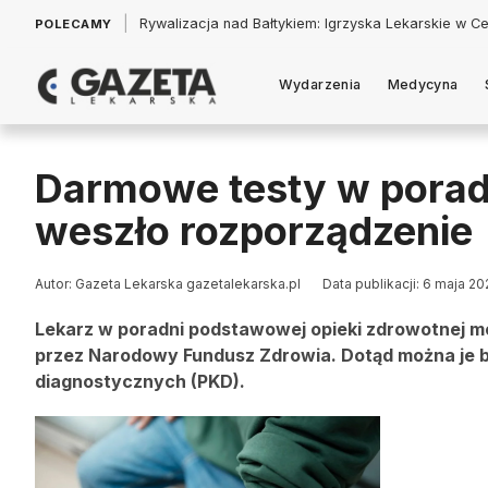
|
Łukasz Jankowski: Politycy w pogoni za króliczkiem
POLECAMY
Wydarzenia
Medycyna
Darmowe testy w porad
weszło rozporządzenie
Autor: Gazeta Lekarska gazetalekarska.pl
Data publikacji: 6 maja 20
Lekarz w poradni podstawowej opieki zdrowotnej mo
przez Narodowy Fundusz Zdrowia. Dotąd można je b
diagnostycznych (PKD).