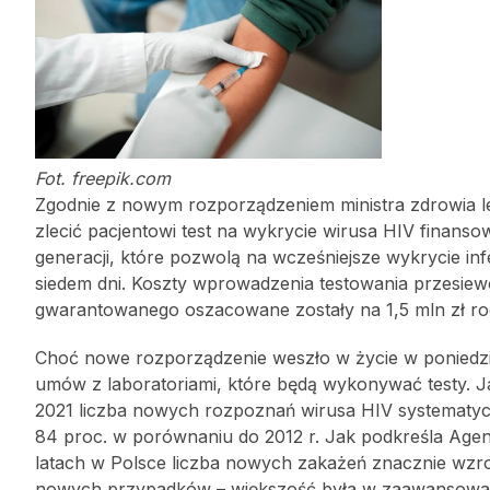
Fot. freepik.com
Zgodnie z nowym rozporządzeniem ministra zdrowia l
zlecić pacjentowi test na wykrycie wirusa HIV finan
generacji, które pozwolą na wcześniejsze wykrycie infek
siedem dni. Koszty wprowadzenia testowania przesiew
gwarantowanego oszacowane zostały na 1,5 mln zł ro
Choć nowe rozporządzenie weszło w życie w poniedzia
umów z laboratoriami, które będą wykonywać testy. 
2021 liczba nowych rozpoznań wirusa HIV systematyczn
84 proc. w porównaniu do 2012 r. Jak podkreśla Agenc
latach w Polsce liczba nowych zakażeń znacznie wzro
nowych przypadków – większość była w zaawansowa