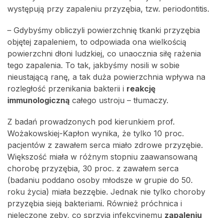
występują przy zapaleniu przyzębia, tzw. periodontitis.
– Gdybyśmy obliczyli powierzchnię tkanki przyzębia
objętej zapaleniem, to odpowiada ona wielkością
powierzchni dłoni ludzkiej, co unaocznia siłę rażenia
tego zapalenia. To tak, jakbyśmy nosili w sobie
nieustającą ranę, a tak duża powierzchnia wpływa na
rozległość przenikania bakterii i
reakcję
immunologiczną
całego ustroju – tłumaczy.
Z badań prowadzonych pod kierunkiem prof.
Wożakowskiej-Kapłon wynika, że tylko 10 proc.
pacjentów z zawałem serca miało zdrowe przyzębie.
Większość miała w różnym stopniu zaawansowaną
chorobę przyzębia, 30 proc. z zawałem serca
(badaniu poddano osoby młodsze w grupie do 50.
roku życia) miała bezzębie. Jednak nie tylko choroby
przyzębia sieją bakteriami. Również próchnica i
nieleczone zęby, co sprzyja infekcyjnemu
zapaleniu