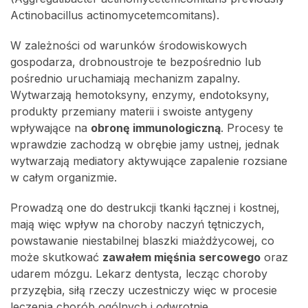
Actinobacillus actinomycetemcomitans).
W zależności od warunków środowiskowych
gospodarza, drobnoustroje te bezpośrednio lub
pośrednio uruchamiają mechanizm zapalny.
Wytwarzają hemotoksyny, enzymy, endotoksyny,
produkty przemiany materii i swoiste antygeny
wpływające na
obronę immunologiczną
. Procesy te
wprawdzie zachodzą w obrębie jamy ustnej, jednak
wytwarzają mediatory aktywujące zapalenie rozsiane
w całym organizmie.
Prowadzą one do destrukcji tkanki łącznej i kostnej,
mają więc wpływ na choroby naczyń tętniczych,
powstawanie niestabilnej blaszki miażdżycowej, co
może skutkować
zawałem mięśnia sercowego
oraz
udarem mózgu. Lekarz dentysta, lecząc choroby
przyzębia, siłą rzeczy uczestniczy więc w procesie
leczenia chorób ogólnych i odwrotnie.