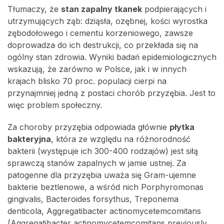
Tłumaczy, że
stan zapalny tkanek
podpierających i
utrzymujących ząb: dziąsła, ozębnej, kości wyrostka
zębodołowego i cementu korzeniowego, zawsze
doprowadza do ich destrukcji, co przekłada się na
ogólny stan zdrowia. Wyniki badań epidemiologicznych
wskazują, że zarówno w Polsce, jak i w innych
krajach blisko 70 proc. populacji cierpi na
przynajmniej jedną z postaci chorób przyzębia. Jest to
więc problem społeczny.
Za choroby przyzębia odpowiada głównie
płytka
bakteryjna
, która ze względu na różnorodność
bakterii (występuje ich 300-400 rodzajów) jest siłą
sprawczą stanów zapalnych w jamie ustnej. Za
patogenne dla przyzębia uważa się Gram-ujemne
bakterie beztlenowe, a wśród nich Porphyromonas
gingivalis, Bacteroides forsythus, Treponema
denticola, Aggregatibacter actinomycetemcomitans
(Aggregatibacter actinomycetemcomitans previously