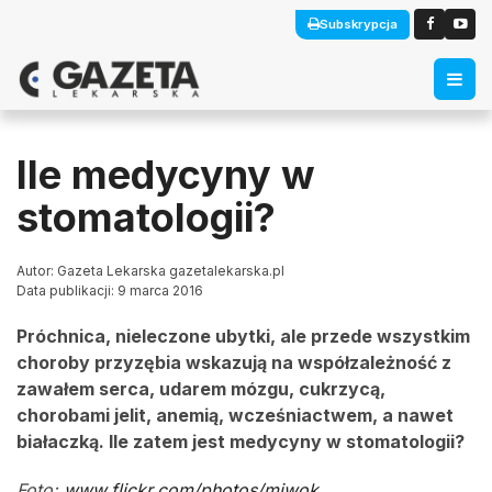
Subskrypcja
Ile medycyny w
stomatologii?
Autor: Gazeta Lekarska gazetalekarska.pl
Data publikacji: 9 marca 2016
Próchnica, nieleczone ubytki, ale przede wszystkim
choroby przyzębia wskazują na współzależność z
zawałem serca, udarem mózgu, cukrzycą,
chorobami jelit, anemią, wcześniactwem, a nawet
białaczką. Ile zatem jest medycyny w stomatologii?
Foto:
www.flickr.com/photos/miwok