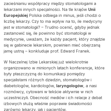
zacieśnianiu współpracy między stomatologami a
lekarzami innych specjalności. Na tle krajów
Unii
Europejskiej
Polska odbiega in minus, jeśli chodzi o
liczbę lekarzy. Czy to ma wpływ na to, ile medycyny
jest w stomatologii? – Trudno ocenić, gdyby jednak
zastanowić się, ile powinno być stomatologii w
medycynie, uważam, że każdy pacjent, który znajdzie
się w gabinecie lekarskim, powinien mieć obejrzaną
jamę ustną – konkluduje prof. Edward Franek.
W Naczelnej Izbie Lekarskiej już wielokrotnie
organizowano w minionych latach konferencje, które
były płaszczyzną do komunikacji pomiędzy
specjalistami różnych dziedzin, stomatologów i
diabetologów, kardiologów,
laryngologów
, a nasi
rozmówcy, cytowani w tekście aktywnie w nich
uczestniczyli. Obecność mediów i ich relacje z debat
izbowych służą właśnie poprawie świadomości
zarówno lekarzy, jak i pacjentów.