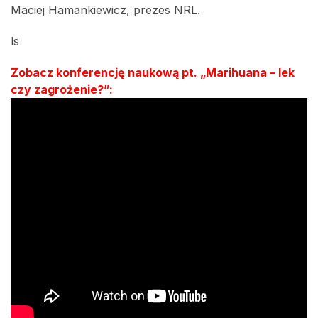
Maciej Hamankiewicz, prezes NRL.
ls
Zobacz konferencję naukową pt. „Marihuana – lek
czy zagrożenie?”: