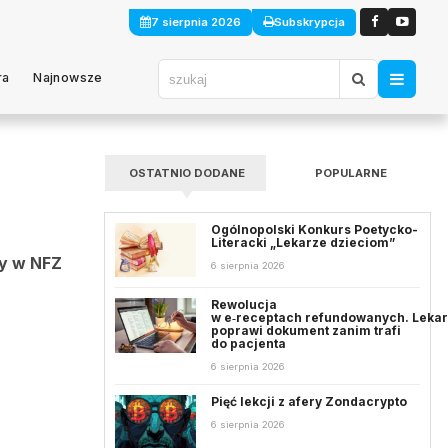
7 sierpnia 2026
Subskrypcja
ra
Najnowsze
OSTATNIO DODANE
POPULARNE
Ogólnopolski Konkurs Poetycko-
Literacki „Lekarze dzieciom”
wy w NFZ
6 sierpnia 2026
Rewolucja
w e‑receptach refundowanych. Leka
poprawi dokument zanim trafi
do pacjenta
6 sierpnia 2026
Pięć lekcji z afery Zondacrypto
6 sierpnia 2026