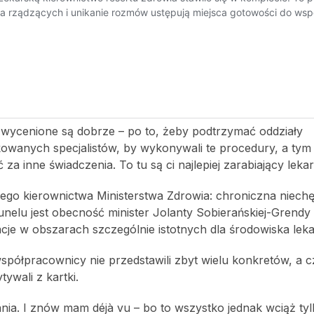
 wycenione są dobrze – po to, żeby podtrzymać oddziały
kowanych specjalistów, by wykonywali te procedury, a ty
 za inne świadczenia. To tu są ci najlepiej zarabiający lekar
ego kierownictwa Ministerstwa Zdrowia: chroniczna niech
tunelu jest obecność minister Jolanty Sobierańskiej-Grendy
acje w obszarach szczególnie istotnych dla środowiska leka
 współpracownicy nie przedstawili zbyt wielu konkretów, a 
ywali z kartki.
ania. I znów mam déjà vu – bo to wszystko jednak wciąż ty