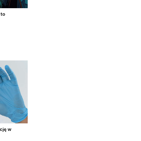
pto
cję w