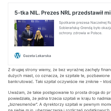
Z drugiej strony wiemy, że bez wyraźnej zachęty finans
dużych miast, co oznacza, że szpitale te, pozbawione
bankrutować. Taki szpital oczywiście nie zniknie – ktoś
Uważam, że takie postępowanie to prosta droga do pr
powiedziała, że jedna trzecia szpitali w kraju to nadmi
„biznesmenów”. A dyrektorzy szpitali w pewnym momen
na siebie m.in. ubezpieczenia i rozliczeń podatkowych.