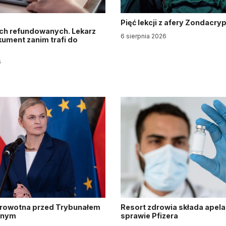
Pięć lekcji z afery Zondacry
ch refundowanych. Lekarz
6 sierpnia 2026
ument zanim trafi do
6
drowotna przed Trybunałem
Resort zdrowia składa apela
jnym
sprawie Pfizera