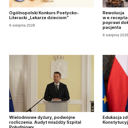
Ogólnopolski Konkurs Poetycko-
Rewolucja
Literacki „Lekarze dzieciom”
w e‑recepta
poprawi dok
6 sierpnia 2026
pacjenta
6 sierpnia 202
Wielodniowe dyżury, podwójne
Edukacja z
rozliczenia. Audyt miażdży Szpital
Konstytucy
Południowy