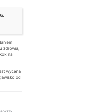
ki.
daniem
u zdrowia,
skok na
jest wycena
jawisko od