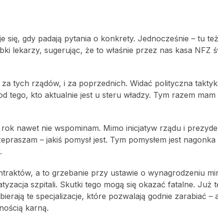
ije się, gdy padają pytania o konkrety. Jednocześnie – tu t
bki lekarzy, sugerując, że to właśnie przez nas kasa NFZ ś
i za tych rządów, i za poprzednich. Widać polityczna takty
od tego, kto aktualnie jest u steru władzy. Tym razem mam
 rok nawet nie wspominam. Mimo inicjatyw rządu i prezyde
zepraszam – jakiś pomysł jest. Tym pomysłem jest nagonka 
.
ntraktów, a to grzebanie przy ustawie o wynagrodzeniu mi
tyzacja szpitali. Skutki tego mogą się okazać fatalne. Już 
erają te specjalizacje, które pozwalają godnie zarabiać – 
nością karną.