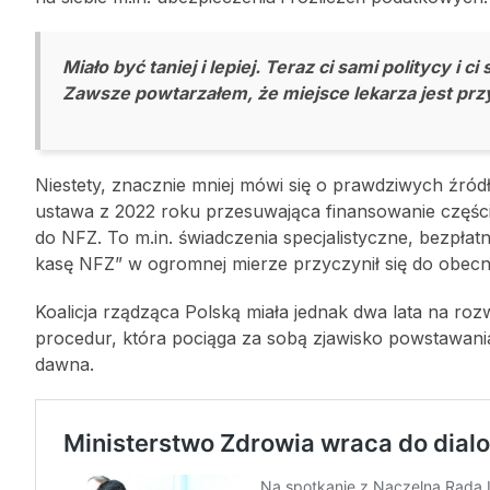
Miało być taniej i lepiej. Teraz ci sami politycy i 
Zawsze powtarzałem, że miejsce lekarza jest przy ł
Niestety, znacznie mniej mówi się o prawdziwych źr
ustawa z 2022 roku przesuwająca finansowanie części 
do NFZ. To m.in. świadczenia specjalistyczne, bezpłat
kasę NFZ” w ogromnej mierze przyczynił się do obec
Koalicja rządząca Polską miała jednak dwa lata na rozw
procedur, która pociąga za sobą zjawisko powstawan
dawna.