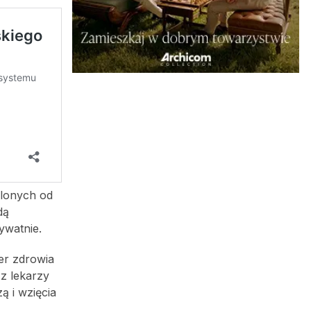
alonych od
dą
ywatnie.
er zdrowia
 z lekarzy
ą i wzięcia