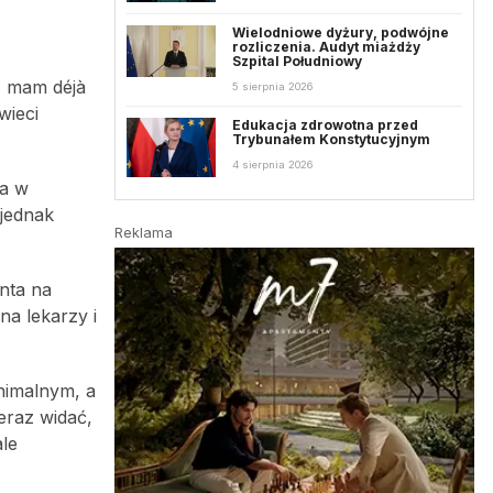
Wielodniowe dyżury, podwójne
rozliczenia. Audyt miażdży
Szpital Południowy
eż mam déjà
5 sierpnia 2026
wieci
Edukacja zdrowotna przed
Trybunałem Konstytucyjnym
4 sierpnia 2026
ka w
 jednak
Reklama
nta na
na lekarzy i
nimalnym, a
teraz widać,
ale