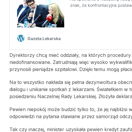
Dyrektorzy chcą mieć oddziały, na których procedury
niedofinansowane. Zatrudniają więc wysoko wykwalifi
przynosili pieniądze szpitalowi. Dzięki temu mogą płacić
Na to wszystko nakłada się pełna dezynwoltura obecn
dialogu i unikanie spotkań z lekarzami. Światełkiem w 
posiedzeniu Naczelnej Rady Lekarskiej. Złożyła deklar
Pewien niepokój może budzić tylko to, że jej najbliżsi
odpowiedzi na pytania stawiane przez samorząd odczyt
Tak czy inaczej, minister uzyskała pewien kredyt zauf