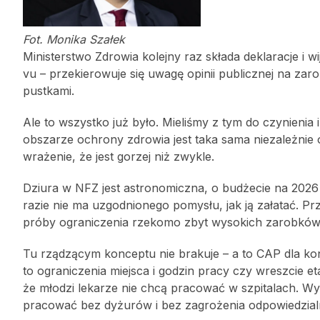
Fot. Monika Szałek
Ministerstwo Zdrowia kolejny raz składa deklaracje i w
vu – przekierowuje się uwagę opinii publicznej na zaro
pustkami.
Ale to wszystko już było. Mieliśmy z tym do czynienia 
obszarze ochrony zdrowia jest taka sama niezależnie 
wrażenie, że jest gorzej niż zwykle.
Dziura w NFZ jest astronomiczna, o budżecie na 2026
razie nie ma uzgodnionego pomysłu, jak ją załatać. Pr
próby ograniczenia rzekomo zbyt wysokich zarobków
Tu rządzącym konceptu nie brakuje – a to CAP dla ko
to ograniczenia miejsca i godzin pracy czy wreszcie eta
że młodzi lekarze nie chcą pracować w szpitalach. Wybi
pracować bez dyżurów i bez zagrożenia odpowiedzial