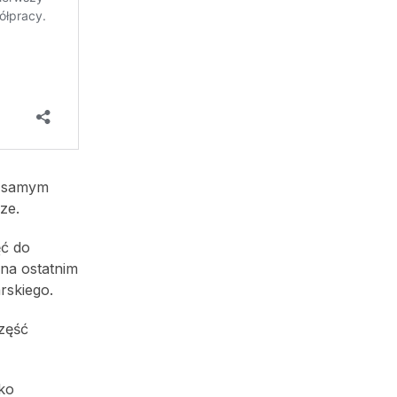
m samym
ze.
ęć do
 na ostatnim
rskiego.
część
lko