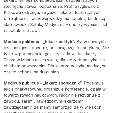
Lekarz ten bez kompletu badań uzupełniających
niechętnie stawia rozpoznanie. Prof. Gryglewski z
Krakowa ostrzega, że „jeżeli lekarze technicznych
umiejętności i fachowej wiedzy nie dopełnią blednącą
staroświecką Sztuką Medyczną – chorzy wymienią ich
na sztukmistrzów”.
Medicus politicus – „lekarz polityk”.
Był w dawnych
czasach, jest i obecnie, postacią często spotykaną. Nie
tylko w parlamencie, gdzie zasiada wielu lekarzy.
Także w izbach działa wielu, dla których polityka jest
chlebem powszednim. Dla lekarza polityka medycyna
często schodzi na drugi plan.
Medicus publicus – „lekarz społecznik”.
Podejmuje
akcje charytatywne, organizuje konferencje, działa w
towarzystwach naukowych. Nigdy nie rezygnuje z
zawodu. Takim „nawiedzonym lekarzom”
zawdzięczamy, że mamy samorząd, że w wiejskich