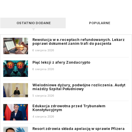
OSTATNIO DODANE
POPULARNE
Rewolucja w e‑receptach refundowanych. Lekarz
poprawi dokument zanim trafi do pacjenta
6 sierpnia 2026
Pięć lekcji z afery Zondacrypto
6 sierpnia 2026
Wielodniowe dyżury, podwójne rozliczenia. Audyt
miażdży Szpital Południowy
5 sierpnia 2026
Edukacja zdrowotna przed Trybunałem
Konstytucyjnym
4 sierpnia 2026
Resort zdrowia składa apelację w sprawie Pfizera