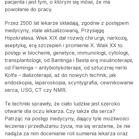
pacjenta i jest tym, o którym się mówi, że ma
powołanie do pracy.
Przez 2500 lat lekarze składają, zgodnie z postępem
medycyny, stale aktualizowaną, Przysięgę
Hipokratesa. Wiek XIX dał rozwój chirurgii, narkozę,
aseptykę, erę szczepień i promienie X. Wiek XX to
postęp w biochemii, genetyce, immunologii, cytologii,
transplantologii, od Bantinga i Besta erę insulinoterapii,
od Fleminga – antybiotykoterapii, od sztucznej nerki
Kolfa – dializoterapii, aż do nowych technik, jak
endoskopia, laparoskopia, scyntygrafia, cewnikowanie
serca, USG, CT czy NMR.
Te techniki sprawiły, że ciało ludzkie jest szeroko
otwarte dla oczu lekarza. Czy także dla serca?
Patrząc na postęp medycyny, dający tyle możliwości
leczenia i przedłużaniu życia, ma się wrażenie, że nie
nadąża za nim docenianie roli sumienia lekarza oraz