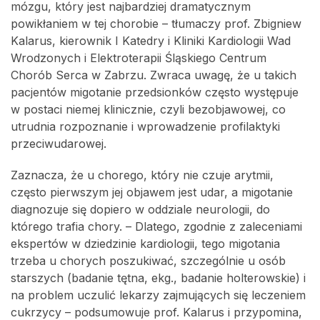
mózgu, który jest najbardziej dramatycznym
powikłaniem w tej chorobie – tłumaczy prof. Zbigniew
Kalarus, kierownik I Katedry i Kliniki Kardiologii Wad
Wrodzonych i Elektroterapii Śląskiego Centrum
Chorób Serca w Zabrzu. Zwraca uwagę, że u takich
pacjentów migotanie przedsionków często występuje
w postaci niemej klinicznie, czyli bezobjawowej, co
utrudnia rozpoznanie i wprowadzenie profilaktyki
przeciwudarowej.
Zaznacza, że u chorego, który nie czuje arytmii,
często pierwszym jej objawem jest udar, a migotanie
diagnozuje się dopiero w oddziale neurologii, do
którego trafia chory. – Dlatego, zgodnie z zaleceniami
ekspertów w dziedzinie kardiologii, tego migotania
trzeba u chorych poszukiwać, szczególnie u osób
starszych (badanie tętna, ekg., badanie holterowskie) i
na problem uczulić lekarzy zajmujących się leczeniem
cukrzycy – podsumowuje prof. Kalarus i przypomina,