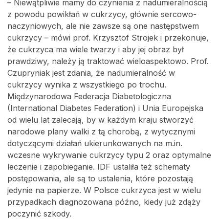
– Niewątpliwie mamy do czynienia z nadumieralnością
z powodu powikłań w cukrzycy, głównie sercowo-
naczyniowych, ale nie zawsze są one następstwem
cukrzycy – mówi prof. Krzysztof Strojek i przekonuje,
że cukrzyca ma wiele twarzy i aby jej obraz był
prawdziwy, należy ją traktować wieloaspektowo. Prof.
Czupryniak jest zdania, że nadumieralność w
cukrzycy wynika z wszystkiego po trochu.
Międzynarodowa Federacja Diabetologiczna
(International Diabetes Federation) i Unia Europejska
od wielu lat zalecają, by w każdym kraju stworzyć
narodowe plany walki z tą chorobą, z wytycznymi
dotyczącymi działań ukierunkowanych na m.in.
wczesne wykrywanie cukrzycy typu 2 oraz optymalne
leczenie i zapobieganie. IDF ustaliła też schematy
postępowania, ale są to ustalenia, które pozostają
jedynie na papierze. W Polsce cukrzyca jest w wielu
przypadkach diagnozowana późno, kiedy już zdąży
poczynić szkody.