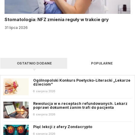
Stomatologia: NFZ zmienia reguły w trakcie gry
31 lipca 2026
OSTATNIO DODANE
POPULARNE
Ogólnopolski Konkurs Poetycko-Literacki „Lekarze
dzieciom”
6 sierpnia 2026
Rewolucja w e‑receptach refundowanych. Lekarz
poprawi dokument zanim trafi do pacjenta
6 sierpnia 2026
Pięć lekcji z afery Zondacrypto
6 sierpnia 2026