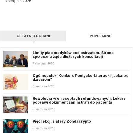
3 sierpnia 2026
OSTATNIO DODANE
POPULARNE
Limity płac medyków pod ostrzałem. Strona
społeczna żąda dłuższych konsultacji
7 sierpnia 2026
Ogólnopolski Konkurs Poetycko-Literacki „Lekarze
dzieciom”
6 sierpnia 2026
Rewolucja w e‑receptach refundowanych. Lekarz
poprawi dokument zanim trafi do pacjenta
6 sierpnia 2026
Pięć lekcji z afery Zondacrypto
6 sierpnia 2026