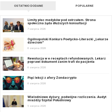
OSTATNIO DODANE
POPULARNE
Limity płac medyków pod ostrzałem. Strona
społeczna żąda dłuższych konsultacji
7 sierpnia 2026
Ogólnopolski Konkurs Poetycko-Literacki „Lekarze
dzieciom”
6 sierpnia 2026
Rewolucja w e‑receptach refundowanych. Lekarz
poprawi dokument zanim trafi do pacjenta
6 sierpnia 2026
Pięć lekcji z afery Zondacrypto
6 sierpnia 2026
Wielodniowe dyżury, podwójne rozliczenia. Audyt
miażdży Szpital Południowy
5 sierpnia 2026