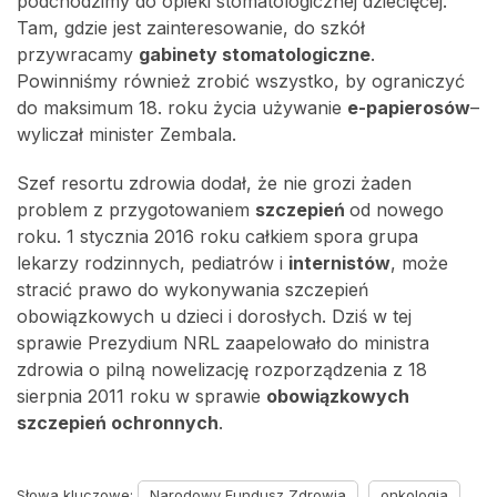
podchodzimy do opieki stomatologicznej dziecięcej.
Tam, gdzie jest zainteresowanie, do szkół
przywracamy
gabinety stomatologiczne
.
Powinniśmy również zrobić wszystko, by ograniczyć
do maksimum 18. roku życia używanie
e-papierosów
–
wyliczał minister Zembala.
Szef resortu zdrowia dodał, że nie grozi żaden
problem z przygotowaniem
szczepień
od nowego
roku. 1 stycznia 2016 roku całkiem spora grupa
lekarzy rodzinnych, pediatrów i
internistów
, może
stracić prawo do wykonywania szczepień
obowiązkowych u dzieci i dorosłych. Dziś w tej
sprawie Prezydium NRL zaapelowało do ministra
zdrowia o pilną nowelizację rozporządzenia z 18
sierpnia 2011 roku w sprawie
obowiązkowych
szczepień ochronnych
.
Słowa kluczowe:
Narodowy Fundusz Zdrowia
onkologia