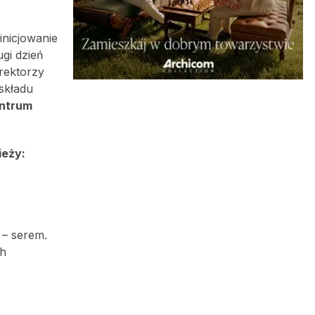
inicjowanie
gi dzień
rektorzy
składu
ntrum
ieży:
 – serem.
ch