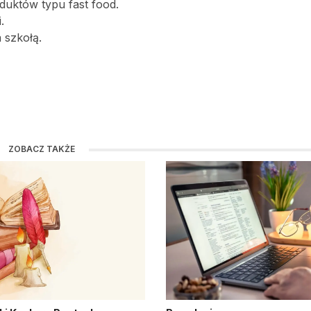
oduktów typu fast food.
.
 szkołą.
ZOBACZ TAKŻE