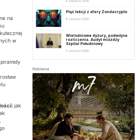
6 sierpnia 2026
Pięć lekcji z afery Zondacrypto
tne na
6 sierpnia 2026
su
skutecznej
Wielodniowe dyżury, podwójne
rozliczenia. Audyt miażdży
dnych w
Szpital Południowy
5 sierpnia 2026
 piramidy
Reklama
irosław
elu
łości
) jak
ak
.
go