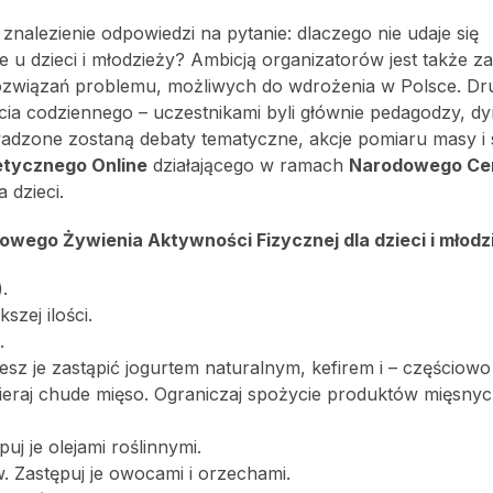
znalezienie odpowiedzi na pytanie: dlaczego nie udaje się
 u dzieci i młodzieży? Ambicją organizatorów jest także za
związań problemu, możliwych do wdrożenia w Polsce. Dru
ia codziennego – uczestnikami byli głównie pedagodzy, dy
owadzone zostaną debaty tematyczne, akcje pomiaru masy i 
etycznego Online
działającego w ramach
Narodowego Ce
 dzieci.
wego Żywienia Aktywności Fizycznej dla dzieci i młodz
.
szej ilości.
.
esz je zastąpić jogurtem naturalnym, kefirem i – częściowo
ybieraj chude mięso. Ograniczaj spożycie produktów mięsny
j je olejami roślinnymi.
w. Zastępuj je owocami i orzechami.