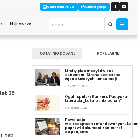
8 sierpnia 2026
Subskrypcja
ra
Najnowsze
OSTATNIO DODANE
POPULARNE
Limity płac medyków pod
ostrzałem. Strona społeczna
żąda dłuższych konsultacji
7 sierpnia 2026
tek 25
Ogólnopolski Konkurs Poetycko-
Literacki „Lekarze dzieciom”
6 sierpnia 2026
Rewolucja
w e‑receptach refundowanych. Leka
poprawi dokument zanim trafi
do pacjenta
dr hab.