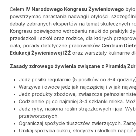
Celem
IV Narodowego Kongresu Żywieniowego
było 
powstrzymać narastania nadwagi i otyłości, szczególnie
debaty zebranych ekspertów na temat skutecznych ro
Kongresu poświęcono wdrożeniu nauki do praktyki życ
przedszkoli i szkół oraz rodzice, dla których przepr
ciała, porady dietetyczne pracowników
Centrum Diet
Edukacji Żywieniowej IŻŻ
oraz warsztaty kulinarne dla
Zasady zdrowego żywienia związane z Piramidą Zdro
Jedz posiłki regularnie (5 posiłków co 3-4 godziny)
Warzywa i owoce jedz jak najczęściej i w jak najwięk
Jedz produkty zbożowe, zwłaszcza pełnoziarniste
Codziennie pij co najmniej 3-4 szklanki mleka. Moż
Jedz ryby, nasiona roślin strączkowych i jaja. W
przetworzonych.
Ograniczaj spożycie tłuszczów zwierzęcych. Zastępu
Unikaj spożycia cukru, słodyczy i słodkich napojó