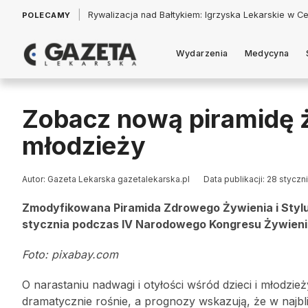
|
Łukasz Jankowski: Politycy w pogoni za króliczkiem
POLECAMY
Wydarzenia
Medycyna
Zobacz nową piramidę ży
młodzieży
Autor: Gazeta Lekarska gazetalekarska.pl
Data publikacji: 28 styczn
Zmodyfikowana Piramida Zdrowego Żywienia i Stylu 
stycznia podczas IV Narodowego Kongresu Żywien
Foto: pixabay.com
O narastaniu nadwagi i otyłości wśród dzieci i młodzież
dramatycznie rośnie, a prognozy wskazują, że w najbliż