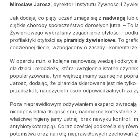
Mirosław Jarosz
, dyrektor Instytutu Żywności i Żywie
Jak dodaje, co piąty uczeń zmaga się z
nadwagą
lub o
ciężkie choroby społeczeństwo dorosłych jutra. – To
Żywieniowego wybraliśmy zagadnienie otyłości – podkr
profilaktyki otyłości są
piramidy żywieniowe
. To gra
codziennej diecie, wzbogacony o zasady i komentarze
W oparciu m.in. o kolejne najnowszą wiedzę i odkryci
dla dzieci i młodzieży, która uwzględnia istotne czynni
popularyzowana, tym większą mamy szansę na popraw
Jarosz, dodając, że piramida skierowana jest nie tylko
przedszkoli, nauczycieli i osób odpowiedzialnych za ż
Poza nieprawidłowym odżywianiem eksperci zwracaj
nieodpowiednia długość snu, nadmierne korzystanie z t
właściwej higieny jamy ustnej, brak nawyku kontroli m
antybiotykoterapią). Coraz częściej podkreśla się rów
potomstwa oraz na rolę nieprawidłowych zachowań ży