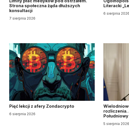
Limity płac medyków pod ostrzałem.
Ogólnopols
Strona społeczna żąda dłuższych
Literacki „
konsultacji
6 sierpnia 202
7 sierpnia 2026
Pięć lekcji z afery Zondacrypto
Wielodniow
rozliczenia
6 sierpnia 2026
Południow
5 sierpnia 202