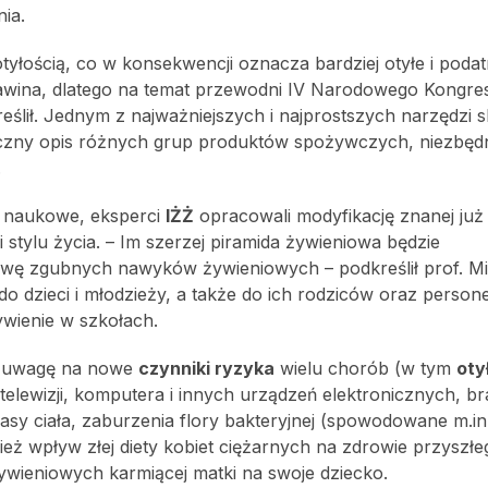
nia.
tyłością, co w konsekwencji oznacza bardziej otyłe i poda
 lawina, dlatego na temat przewodni IV Narodowego Kongre
eślił. Jednym z najważniejszych i najprostszych narzędzi 
ficzny opis różnych grup produktów spożywczych, niezbę
.
a naukowe, eksperci
IŻŻ
opracowali modyfikację znanej już
ki stylu życia. – Im szerzej piramida żywieniowa będzie
ę zgubnych nawyków żywieniowych – podkreślił prof. M
 do dzieci i młodzieży, a także do ich rodziców oraz person
ywienie w szkołach.
ą uwagę na nowe
czynniki ryzyka
wielu chorób (w tym
oty
elewizji, komputera i innych urządzeń elektronicznych, br
asy ciała, zaburzenia flory bakteryjnej (spowodowane m.in
nież wpływ złej diety kobiet ciężarnych na zdrowie przyszłe
wieniowych karmiącej matki na swoje dziecko.