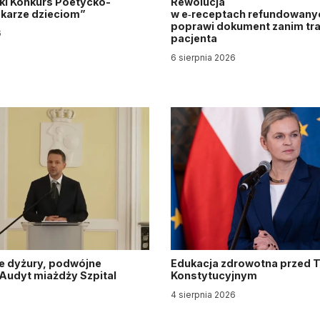
ki Konkurs Poetycko-
Rewolucja
Lekarze dzieciom”
w e‑receptach refundowanyc
poprawi dokument zanim tra
6
pacjenta
6 sierpnia 2026
e dyżury, podwójne
Edukacja zdrowotna przed 
. Audyt miażdży Szpital
Konstytucyjnym
y
4 sierpnia 2026
6