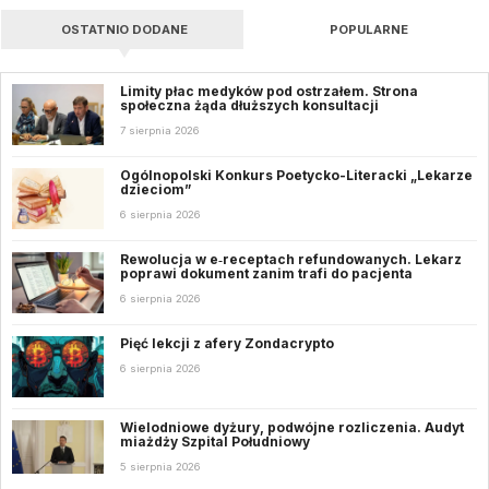
OSTATNIO DODANE
POPULARNE
Limity płac medyków pod ostrzałem. Strona
społeczna żąda dłuższych konsultacji
7 sierpnia 2026
Ogólnopolski Konkurs Poetycko-Literacki „Lekarze
dzieciom”
6 sierpnia 2026
Rewolucja w e‑receptach refundowanych. Lekarz
poprawi dokument zanim trafi do pacjenta
6 sierpnia 2026
Pięć lekcji z afery Zondacrypto
6 sierpnia 2026
Wielodniowe dyżury, podwójne rozliczenia. Audyt
miażdży Szpital Południowy
5 sierpnia 2026