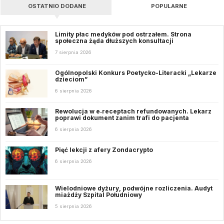
OSTATNIO DODANE
POPULARNE
Limity płac medyków pod ostrzałem. Strona
społeczna żąda dłuższych konsultacji
7 sierpnia 2026
Ogólnopolski Konkurs Poetycko-Literacki „Lekarze
dzieciom”
6 sierpnia 2026
Rewolucja w e‑receptach refundowanych. Lekarz
poprawi dokument zanim trafi do pacjenta
6 sierpnia 2026
Pięć lekcji z afery Zondacrypto
6 sierpnia 2026
Wielodniowe dyżury, podwójne rozliczenia. Audyt
miażdży Szpital Południowy
5 sierpnia 2026