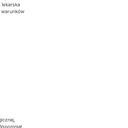
ć lekarska
ch warunków
gicznej,
 Wspomniał