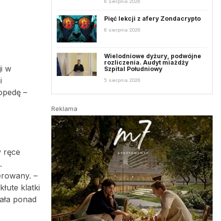
6 sierpnia 2026
Pięć lekcji z afery Zondacrypto
6 sierpnia 2026
Wielodniowe dyżury, podwójne
rozliczenia. Audyt miażdży
i w
Szpital Południowy
i
5 sierpnia 2026
opedę –
Reklama
w ręce
.
erowany. –
łute klatki
wała ponad