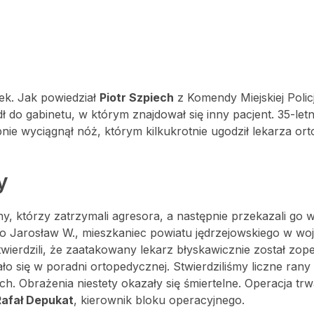
ek. Jak powiedział
Piotr Szpiech
z Komendy Miejskiej Policj
o gabinetu, w którym znajdował się inny pacjent. 35-letn
ie wyciągnął nóż, którym kilkukrotnie ugodził lekarza ort
y
y, którzy zatrzymali agresora, a następnie przekazali go 
k to Jarosław W., mieszkaniec powiatu jędrzejowskiego w woj
wierdzili, że zaatakowany lekarz błyskawicznie został zop
o się w poradni ortopedycznej. Stwierdziliśmy liczne rany k
h. Obrażenia niestety okazały się śmiertelne. Operacja tr
Rafał Depukat
, kierownik bloku operacyjnego.