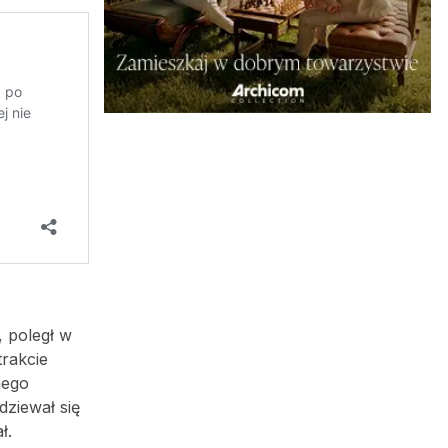
, poległ w
rakcie
nego
dziewał się
ł.