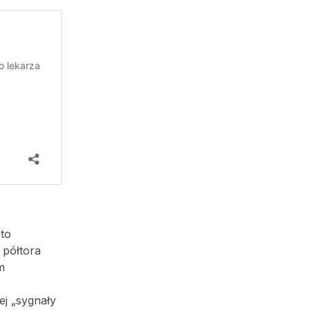
to
 półtora
m
ej „sygnały