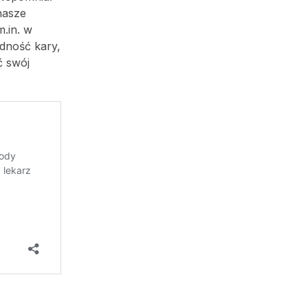
nasze
.in. w
ędność kary,
ć swój