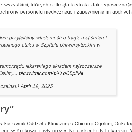
 z wszystkimi, których dotknęła ta strata. Jako społecznoś
ia ochrony personelu medycznego i zapewnienia im godny
iem przyjęliśmy wiadomość o tragicznej śmierci
brutalnego ataku w Szpitalu Uniwersyteckim w
samorządu lekarskiego składam najszczersze
liskim,…
pic.twitter.com/bXXoCBpiMe
aczelnaL)
April 29, 2025
ry”
ły kierownik Oddziału Klinicznego Chirurgii Ogólnej, Onkolo
iego w Krakowie i były prezes Naczelnej Rady Lekarskiej.