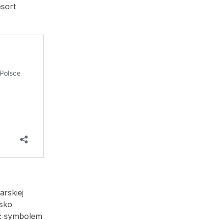
esort
arskiej
isko
yć symbolem