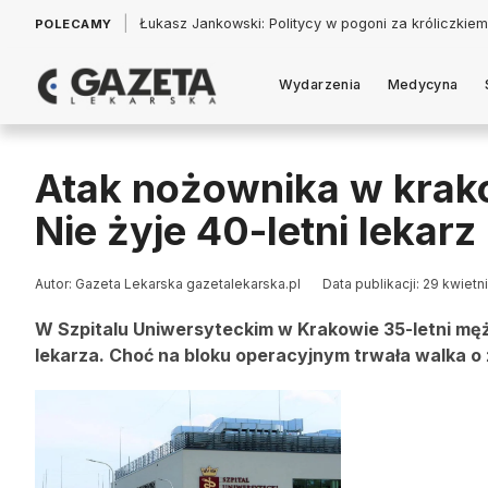
|
Łukasz Jankowski: Politycy w pogoni za króliczkiem
POLECAMY
Wydarzenia
Medycyna
Atak nożownika w krako
Nie żyje 40-letni leka
Autor: Gazeta Lekarska gazetalekarska.pl
Data publikacji: 29 kwietn
W Szpitalu Uniwersyteckim w Krakowie 35-letni mę
lekarza. Choć na bloku operacyjnym trwała walka o 