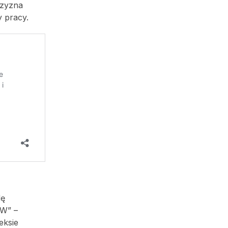
czyzna
 pracy.
dę
SW” –
eksie