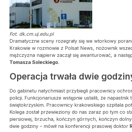
Fot. dk.cm.uj.edu.pl
Dramatyczne sceny rozegrały się we wtorkowy poran
Krakowie w rozmowie z Polsat News, nożownik wszedł d
mężczyzna najpierw zaczął się awanturować, a następn
Tomasza Soleckiego
.
Operacja trwała dwie godzin
Do gabinetu natychmiast przybiegli pracownicy ochron
policji. Funkcjonariusze wstępnie ustalili, że napastni
świętokrzyskim. Pracownicy krakowskiego szpitala pot
Kolega został przewieziony do nas zaraz po tym co stał
piersiowej, brzucha, kończyn górnych, kończyn dolnyc
dwie godziny – mówił na konferencji prasowej doktor