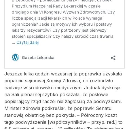
Jeszcze kilka godzin wcześniej ta poprawka uzyskała
poparcie sejmowej Komisji Zdrowia, co rozbudziło
nadzieje w środowisku medycznym. Jednak dyskusja
na Sali plenarnej szybko pokazała, że posłowie
popierający rząd raczej nie zagłosują za podwyżkami.
Minister zdrowia podkreślał, że poprawki Senatu
stanowią obietnicę bez pokrycia. – Półroczny koszt
tego podwyższenia [współczynników – przyp. red.] to
6,5 miliarda zł, roczny – 12 miliardów. To obietnica bez