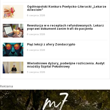
Ogólnopolski Konkurs Poetycko-Literacki „Lekarze
dzieciom”
6 sierpnia 2026
Rewolucja w e‑receptach refundowanych. Lekarz
poprawi dokument zanim trafi do pacjenta
6 sierpnia 2026
Pięć lekcji z afery Zondacrypto
6 sierpnia 2026
Wielodniowe dyżury, podwójne rozliczenia. Audyt
miażdży Szpital Południowy
5 sierpnia 2026
Reklama