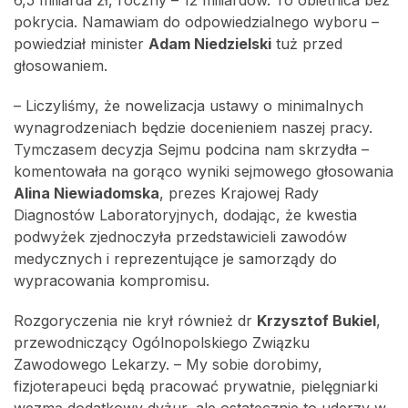
pokrycia. Namawiam do odpowiedzialnego wyboru –
powiedział minister
Adam Niedzielski
tuż przed
głosowaniem.
– Liczyliśmy, że nowelizacja ustawy o minimalnych
wynagrodzeniach będzie docenieniem naszej pracy.
Tymczasem decyzja Sejmu podcina nam skrzydła –
komentowała na gorąco wyniki sejmowego głosowania
Alina Niewiadomska
, prezes Krajowej Rady
Diagnostów Laboratoryjnych, dodając, że kwestia
podwyżek zjednoczyła przedstawicieli zawodów
medycznych i reprezentujące je samorządy do
wypracowania kompromisu.
Rozgoryczenia nie krył również dr
Krzysztof Bukiel
,
przewodniczący Ogólnopolskiego Związku
Zawodowego Lekarzy. – My sobie dorobimy,
fizjoterapeuci będą pracować prywatnie, pielęgniarki
wezmą dodatkowy dyżur, ale ostatecznie to uderzy w