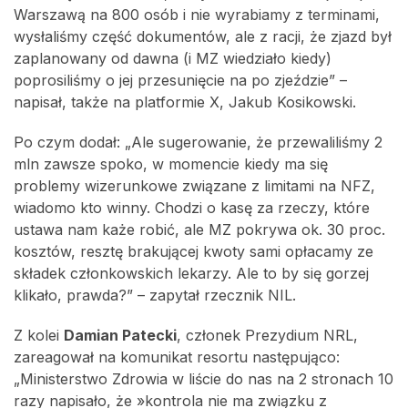
Warszawą na 800 osób i nie wyrabiamy z terminami,
wysłaliśmy część dokumentów, ale z racji, że zjazd był
zaplanowany od dawna (i MZ wiedziało kiedy)
poprosiliśmy o jej przesunięcie na po zjeździe” –
napisał, także na platformie X, Jakub Kosikowski.
Po czym dodał: „Ale sugerowanie, że przewaliliśmy 2
mln zawsze spoko, w momencie kiedy ma się
problemy wizerunkowe związane z limitami na NFZ,
wiadomo kto winny. Chodzi o kasę za rzeczy, które
ustawa nam każe robić, ale MZ pokrywa ok. 30 proc.
kosztów, resztę brakującej kwoty sami opłacamy ze
składek członkowskich lekarzy. Ale to by się gorzej
klikało, prawda?” – zapytał rzecznik NIL.
Z kolei
Damian Patecki
, członek Prezydium NRL,
zareagował na komunikat resortu następująco:
„Ministerstwo Zdrowia w liście do nas na 2 stronach 10
razy napisało, że »kontrola nie ma związku z