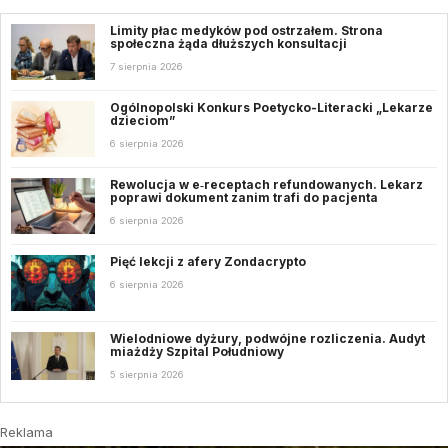
Limity płac medyków pod ostrzałem. Strona
społeczna żąda dłuższych konsultacji
7 sierpnia 2026
Ogólnopolski Konkurs Poetycko-Literacki „Lekarze
dzieciom”
6 sierpnia 2026
Rewolucja w e‑receptach refundowanych. Lekarz
poprawi dokument zanim trafi do pacjenta
6 sierpnia 2026
Pięć lekcji z afery Zondacrypto
6 sierpnia 2026
Wielodniowe dyżury, podwójne rozliczenia. Audyt
miażdży Szpital Południowy
5 sierpnia 2026
Reklama