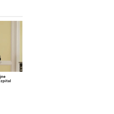
jne
zpital