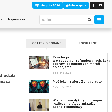
6 sierpnia 2026
Subskrypcja
ra
Najnowsze
OSTATNIO DODANE
POPULARNE
Rewolucja
w e‑receptach refundowanych. Leka
poprawi dokument zanim trafi
do pacjenta
6 sierpnia 2026
chodziła
omasz
Pięć lekcji z afery Zondacrypto
6 sierpnia 2026
Wielodniowe dyżury, podwójne
rozliczenia. Audyt miażdży
Szpital Południowy