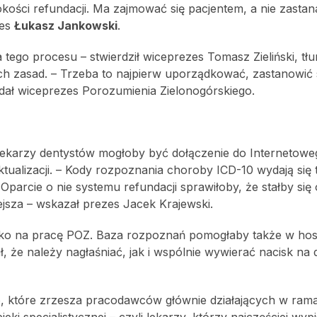
kości refundacji. Ma zajmować się pacjentem, a nie zastan
zes
Łukasz Jankowski
.
a tego procesu – stwierdził wiceprezes Tomasz Zieliński, tł
 zasad. – Trzeba to najpierw uporządkować, zastanowić s
odał wiceprezes Porozumienia Zielonogórskiego.
lekarzy dentystów mogłoby być dołączenie do Internetowe
aktualizacji. – Kody rozpoznania choroby ICD-10 wydają się
Oparcie o nie systemu refundacji sprawiłoby, że stałby się
ejsza – wskazał prezes Jacek Krajewski.
lko na pracę POZ. Baza rozpoznań pomogłaby także w hospi
, że należy nagłaśniać, jak i wspólnie wywierać nacisk n
, które zrzesza pracodawców głównie działających w ram
ki specjalistycznej – czyli lekarzy, którzy najczęściej wypi