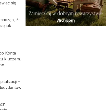
awiać się
umacząc, że
ię jak
go Konta
 tu kluczem.
 on
talizacji –
a decydentów
ach
sują