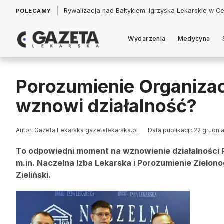
|
Łukasz Jankowski: Politycy w pogoni za króliczkiem
POLECAMY
Wydarzenia
Medycyna
Porozumienie Organizac
wznowi działalność?
Autor: Gazeta Lekarska gazetalekarska.pl
Data publikacji: 22 grudni
To odpowiedni moment na wznowienie działalności P
m.in. Naczelna Izba Lekarska i Porozumienie Zielon
Zieliński.