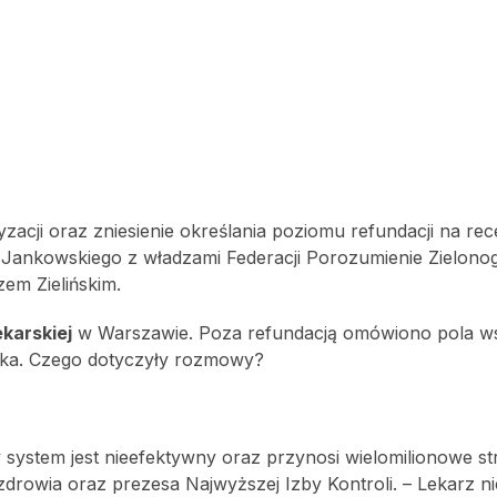
acji oraz zniesienie określania poziomu refundacji na rec
 Jankowskiego z władzami Federacji Porozumienie Zielonog
em Zielińskim.
ekarskiej
w Warszawie. Poza refundacją omówiono pola w
iska. Czego dotyczyły rozmowy?
system jest nieefektywny oraz przynosi wielomilionowe str
a zdrowia oraz prezesa Najwyższej Izby Kontroli. – Lekarz 