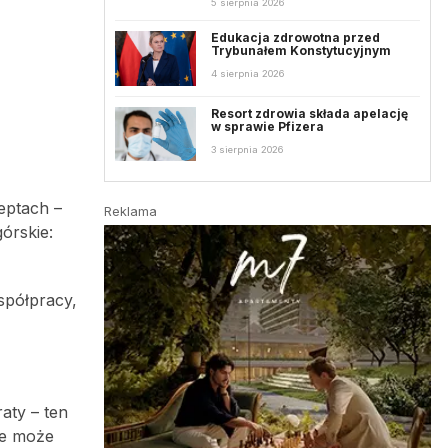
5 sierpnia 2026
Edukacja zdrowotna przed
Trybunałem Konstytucyjnym
4 sierpnia 2026
Resort zdrowia składa apelację
w sprawie Pfizera
3 sierpnia 2026
eptach –
Reklama
órskie:
spółpracy,
aty – ten
nie może