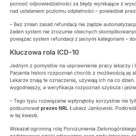
ponosić odpowiedzialności za błędy wynikające z wyso
nad ustalaniem poziomu odpłatności – powiedział pre
– Bez zmian zasad refundacji nie zajdzie automatyzacj
żaden system nie zrozumie obecnych skomplikowanych
powiązać system refundacji z jasnymi kategoriami – d
Kluczowa rola ICD-10
Jednym z pomysłów na usprawnienie pracy lekarzy i 
Pacjenta historii rozpoznań chorób z możliwością jej 
Lekarze znają te oznaczenia, używają ich na co dzień. 
wygodniejszy, a weryfikacja rozpoznań szybsza i jaśni
– Tego typu rozwiązanie wpłynęłoby korzystnie nie ty
podsumował
prezes NRL
Łukasz Jankowski. Podkreślił
w tej kwestii.
Wskazał ogromną rolę Porozumienia Zielonogórskiego
podstawowej opieki zdrowotnej oraz ambulatoryjnej opie