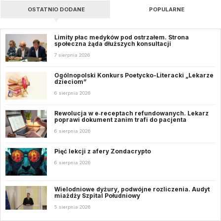
OSTATNIO DODANE
POPULARNE
Limity płac medyków pod ostrzałem. Strona
społeczna żąda dłuższych konsultacji
7 sierpnia 2026
Ogólnopolski Konkurs Poetycko-Literacki „Lekarze
dzieciom”
6 sierpnia 2026
Rewolucja w e‑receptach refundowanych. Lekarz
poprawi dokument zanim trafi do pacjenta
6 sierpnia 2026
Pięć lekcji z afery Zondacrypto
6 sierpnia 2026
Wielodniowe dyżury, podwójne rozliczenia. Audyt
miażdży Szpital Południowy
5 sierpnia 2026