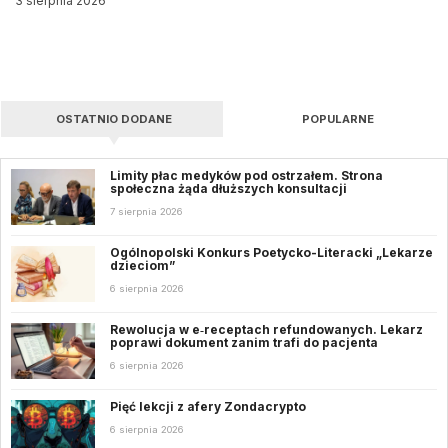
3 sierpnia 2026
OSTATNIO DODANE
POPULARNE
Limity płac medyków pod ostrzałem. Strona
społeczna żąda dłuższych konsultacji
7 sierpnia 2026
Ogólnopolski Konkurs Poetycko-Literacki „Lekarze
dzieciom”
6 sierpnia 2026
Rewolucja w e‑receptach refundowanych. Lekarz
poprawi dokument zanim trafi do pacjenta
6 sierpnia 2026
Pięć lekcji z afery Zondacrypto
6 sierpnia 2026