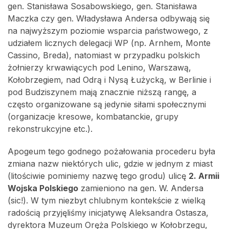
gen. Stanisława Sosabowskiego, gen. Stanisława
Maczka czy gen. Władysława Andersa odbywają się
na najwyższym poziomie wsparcia państwowego, z
udziałem licznych delegacji WP (np. Arnhem, Monte
Cassino, Breda), natomiast w przypadku polskich
żołnierzy krwawiących pod Lenino, Warszawą,
Kołobrzegiem, nad Odrą i Nysą Łużycką, w Berlinie i
pod Budziszynem mają znacznie niższą rangę, a
często organizowane są jedynie siłami społecznymi
(organizacje kresowe, kombatanckie, grupy
rekonstrukcyjne etc.).
Apogeum tego godnego pożałowania procederu była
zmiana nazw niektórych ulic, gdzie w jednym z miast
(litościwie pominiemy nazwę tego grodu) ulicę
2. Armii
Wojska Polskiego
zamieniono na gen. W. Andersa
(sic!). W tym niezbyt chlubnym kontekście z wielką
radością przyjęliśmy inicjatywę Aleksandra Ostasza,
dyrektora Muzeum Oręża Polskiego w Kołobrzegu,