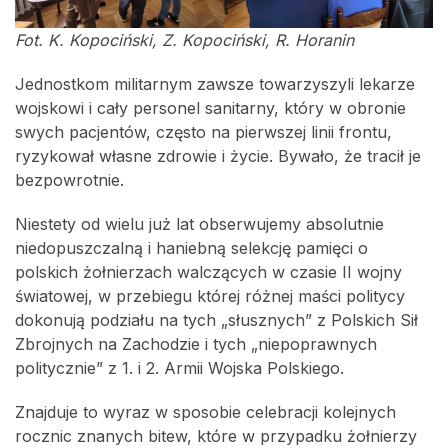
Fot. K. Kopociński, Z. Kopociński, R. Horanin
Jednostkom militarnym zawsze towarzyszyli lekarze
wojskowi i cały personel sanitarny, który w obronie
swych pacjentów, często na pierwszej linii frontu,
ryzykował własne zdrowie i życie. Bywało, że tracił je
bezpowrotnie.
Niestety od wielu już lat obserwujemy absolutnie
niedopuszczalną i haniebną selekcję pamięci o
polskich żołnierzach walczących w czasie II wojny
światowej, w przebiegu której różnej maści politycy
dokonują podziału na tych „słusznych” z Polskich Sił
Zbrojnych na Zachodzie i tych „niepoprawnych
politycznie” z 1. i 2. Armii Wojska Polskiego.
Znajduje to wyraz w sposobie celebracji kolejnych
rocznic znanych bitew, które w przypadku żołnierzy