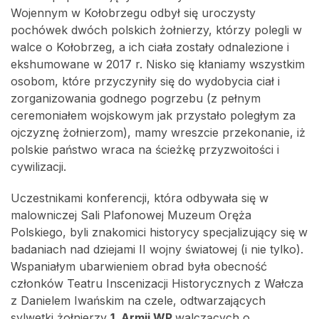
Wojennym w Kołobrzegu odbył się uroczysty
pochówek dwóch polskich żołnierzy, którzy polegli w
walce o Kołobrzeg, a ich ciała zostały odnalezione i
ekshumowane w 2017 r. Nisko się kłaniamy wszystkim
osobom, które przyczyniły się do wydobycia ciał i
zorganizowania godnego pogrzebu (z pełnym
ceremoniałem wojskowym jak przystało poległym za
ojczyznę żołnierzom), mamy wreszcie przekonanie, iż
polskie państwo wraca na ścieżkę przyzwoitości i
cywilizacji.
Uczestnikami konferencji, która odbywała się w
malowniczej Sali Plafonowej Muzeum Oręża
Polskiego, byli znakomici historycy specjalizujący się w
badaniach nad dziejami II wojny światowej (i nie tylko).
Wspaniałym ubarwieniem obrad była obecność
członków Teatru Inscenizacji Historycznych z Wałcza
z Danielem Iwańskim na czele, odtwarzających
sylwetki żołnierzy
1. Armii WP
walczących o