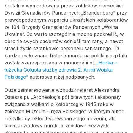
brutalnie wymordowana przez żołdaków niemieckiej
Dywizji Grenadierów Pancernych „Brandenburg” przy
prawdopodobnym wsparciu ukraińskich kolaborantów
ze 104. Brygady Grenadierów Pancernych „Wolna
Ukraina”. Co warto szczególnie mocno podkreślić, w
obronie swych pacjentów odnieśli tam rany, a nawet
stracili życie członkowie personelu sanitarnego. Ta
bardzo mało znana historia mordu na polskim szpitalu
została szerzej opisana w monografii pt.
„Horka –
łużycka Golgota służby zdrowia 2. Armii Wojska
Polskiego”
autorstwa niżej podpisanych.
Duże zainteresowanie wzbudził referat Aleksandra
Ostasza pt. „Archeologia pól bitewnych i eksponaty
związane z walkami o Kołobrzeg w 1945 roku w
zbiorach Muzeum Oręża Polskiego”, w którym autor,
nie tylko dyrektor tego wspaniałego muzeum, ale
także zawodowy nurek, przedstawił niezwykłe
eksponaty zgromadzone w jego placówce a wydobyte