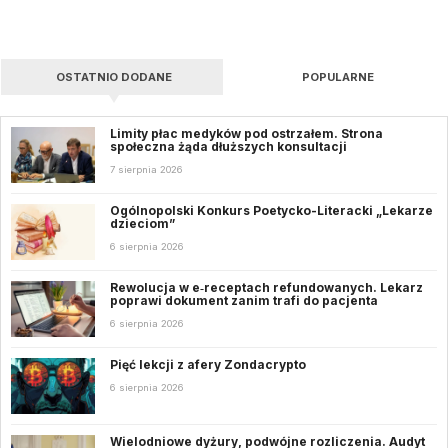
OSTATNIO DODANE
POPULARNE
Limity płac medyków pod ostrzałem. Strona
społeczna żąda dłuższych konsultacji
7 sierpnia 2026
Ogólnopolski Konkurs Poetycko-Literacki „Lekarze
dzieciom”
6 sierpnia 2026
Rewolucja w e‑receptach refundowanych. Lekarz
poprawi dokument zanim trafi do pacjenta
6 sierpnia 2026
Pięć lekcji z afery Zondacrypto
6 sierpnia 2026
Wielodniowe dyżury, podwójne rozliczenia. Audyt