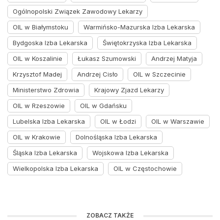
Ogólnopolski Związek Zawodowy Lekarzy
OIL w Białymstoku
Warmińsko-Mazurska Izba Lekarska
Bydgoska Izba Lekarska
Świętokrzyska Izba Lekarska
OIL w Koszalinie
Łukasz Szumowski
Andrzej Matyja
Krzysztof Madej
Andrzej Cisło
OIL w Szczecinie
Ministerstwo Zdrowia
Krajowy Zjazd Lekarzy
OIL w Rzeszowie
OIL w Gdańsku
Lubelska Izba Lekarska
OIL w Łodzi
OIL w Warszawie
OIL w Krakowie
Dolnośląska Izba Lekarska
Śląska Izba Lekarska
Wojskowa Izba Lekarska
Wielkopolska Izba Lekarska
OIL w Częstochowie
ZOBACZ TAKŻE