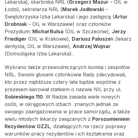
Lekarska), skarbnika NRL (
Grzegorz Mazur
– OIL w
Łodzi), sekretarza NRL (
Marek Jodłowski
–
Świętokrzyska Izba Lekarska) i jego zastępcę (
Artur
Drobniak
– OIL w Warszawie) oraz członków
Prezydium:
Michał Bulsa
(OIL w Szczecinie),
Jerzy
Friediger
(OIL w Krakowie),
Dariusz Palusze
k (lekarz
dentysta, OIL w Warszawie),
Andrzej Wojnar
(Dolnośląska Izba Lekarska).
Wybrano także przewodniczących komisji i zespołów
NRL. Swoimi głosami członkowie Rady zdecydowali,
kto przez najbliższe cztery lata będzie wspólnie z
prezesem kierował statkiem o nazwie NIL przy ul.
Sobieskiego 110
. W Radzie zasiada wiele nowych
osób, w okręgowych izbach znanych jednak ze
swojego zaangażowania w prace samorządu, a także
wielu młodych lekarzy związanych z
Porozumieniem
Rezydentów OZZL
, działających na rzecz poprawy
warunków pracy rezydentów i ich kształcenia oraz