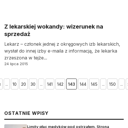
Z lekarskiej wokandy: wizerunek na
sprzedaż
Lekarz – członek jednej z okręgowych izb lekarskich,
wysłał do innej izby e-maila z informacją, że lekarka
zrzeszona w tejże...
24 lipca 2015
«
...
10
20
30
...
141
142
143
144
145
...
150
...
OSTATNIE WPISY
Limity płac medyków pod ostrzałem. Strona