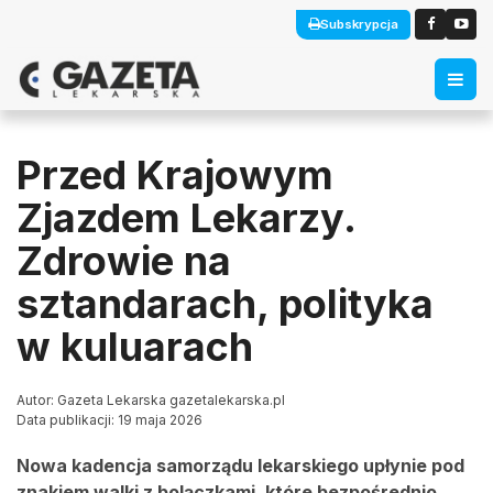
Subskrypcja
Przed Krajowym
Zjazdem Lekarzy.
Zdrowie na
sztandarach, polityka
w kuluarach
Autor: Gazeta Lekarska gazetalekarska.pl
Data publikacji: 19 maja 2026
Nowa kadencja samorządu lekarskiego upłynie pod
znakiem walki z bolączkami, które bezpośrednio