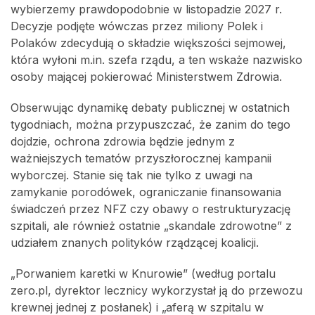
wybierzemy prawdopodobnie w listopadzie 2027 r.
Decyzje podjęte wówczas przez miliony Polek i
Polaków zdecydują o składzie większości sejmowej,
która wyłoni m.in. szefa rządu, a ten wskaże nazwisko
osoby mającej pokierować Ministerstwem Zdrowia.
Obserwując dynamikę debaty publicznej w ostatnich
tygodniach, można przypuszczać, że zanim do tego
dojdzie, ochrona zdrowia będzie jednym z
ważniejszych tematów przyszłorocznej kampanii
wyborczej. Stanie się tak nie tylko z uwagi na
zamykanie porodówek, ograniczanie finansowania
świadczeń przez NFZ czy obawy o restrukturyzację
szpitali, ale również ostatnie „skandale zdrowotne” z
udziałem znanych polityków rządzącej koalicji.
„Porwaniem karetki w Knurowie” (według portalu
zero.pl, dyrektor lecznicy wykorzystał ją do przewozu
krewnej jednej z posłanek) i „aferą w szpitalu w