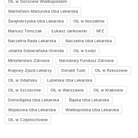
OIL w Gorzowie Wielkopolskim
Warmińsko-Mazurska Izba Lekarska
Świętokrzyska Izba Lekarska
OIL w Koszalinie
Mariusz Tomczak
Łukasz Jankowski
NFZ
Naczelna Rada Lekarska
Naczelna Izba Lekarska
Jolanta Sobierańska-Grenda
OIL w Łodzi
Ministerstwo Zdrowia
Narodowy Fundusz Zdrowia
Krajowy Zjazd Lekarzy
Donald Tusk
OIL w Rzeszowie
OIL w Gdańsku
Lubelska Izba Lekarska
OIL w Szczecinie
OIL w Warszawie
OIL w Krakowie
Dolnośląska Izba Lekarska
Śląska Izba Lekarska
Wojskowa Izba Lekarska
Wielkopolska Izba Lekarska
OIL w Częstochowie