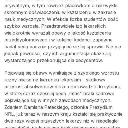
prywatnym, w tym również placówkom o niezwykle
skromnym doświadczeniu w kształceniu w zakresie
nauk medycznych. W efekcie liczba studentów dość
szybko wzrosła. Przedstawiciele izb lekarskich
wielokrotnie wyrażali obawy o jakość kształcenia
przeddyplomowego i w kolejnej kadencji zapewne
nadal będą bacznie przyglądać się tej sprawie. Nie ma
jednak pewności, czy ich argumentacja okaże się
wystarczająco przekonująca dla decydentów.
Pojawiają się obawy wynikające z szybkiego wzrostu
liczby miejsc na kierunku lekarskim – skokowy
przyrost absolwentów może doprowadzić do sytuacji,
w której coraz częściej będą „łatać” braki kadrowe
pojawiające się w innych zawodach medycznych.
Zdaniem Damiana Pateckiego, członka Prezydium
NRL, już teraz w naszym kraju kształci się praktycznie
dwa razy więcej przyszłych lekarzy niż w nieodległej
przeszłości, podczas gdy brak pielęgniarek pozostaje