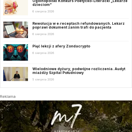
Ogólnopolski Konkurs Poetycko-Literacki „Lekarze
dzieciom”
6 sierpnia 2026
Rewolucja w e‑receptach refundowanych. Lekarz
poprawi dokument zanim trafi do pacjenta
6 sierpnia 2026
Pięć lekcji z afery Zondacrypto
6 sierpnia 2026
Wielodniowe dyżury, podwójne rozliczenia. Audyt
miażdży Szpital Południowy
5 sierpnia 2026
Reklama