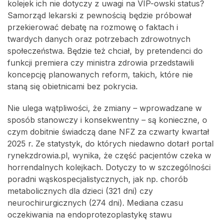
kolejek ich nie dotyczy z uwagi na VIP-owski status?
Samorząd lekarski z pewnością będzie próbował
przekierować debatę na rozmowę o faktach i
twardych danych oraz potrzebach zdrowotnych
społeczeństwa. Będzie też chciał, by pretendenci do
funkcji premiera czy ministra zdrowia przedstawili
koncepcję planowanych reform, takich, które nie
staną się obietnicami bez pokrycia.
Nie ulega wątpliwości, że zmiany – wprowadzane w
sposób stanowczy i konsekwentny – są konieczne, o
czym dobitnie świadczą dane NFZ za czwarty kwartał
2025 r. Ze statystyk, do których niedawno dotarł portal
rynekzdrowia.pl, wynika, że część pacjentów czeka w
horrendalnych kolejkach. Dotyczy to w szczególności
poradni wąskospecjalistycznych, jak np. chorób
metabolicznych dla dzieci (321 dni) czy
neurochirurgicznych (274 dni). Mediana czasu
oczekiwania na endoprotezoplastykę stawu