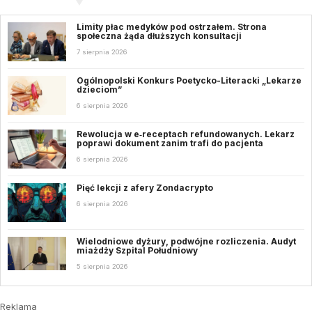
Limity płac medyków pod ostrzałem. Strona
społeczna żąda dłuższych konsultacji
7 sierpnia 2026
Ogólnopolski Konkurs Poetycko-Literacki „Lekarze
dzieciom”
6 sierpnia 2026
Rewolucja w e‑receptach refundowanych. Lekarz
poprawi dokument zanim trafi do pacjenta
6 sierpnia 2026
Pięć lekcji z afery Zondacrypto
6 sierpnia 2026
Wielodniowe dyżury, podwójne rozliczenia. Audyt
miażdży Szpital Południowy
5 sierpnia 2026
Reklama